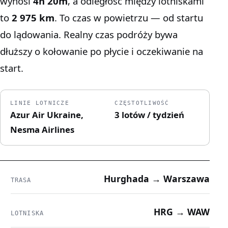
wynosi
4h 20m
, a odległość między lotniskami
to
2 975 km
. To czas w powietrzu — od startu
do lądowania. Realny czas podróży bywa
dłuższy o kołowanie po płycie i oczekiwanie na
start.
LINIE LOTNICZE
CZĘSTOTLIWOŚĆ
Azur Air Ukraine,
3 lotów / tydzień
Nesma Airlines
Hurghada → Warszawa
TRASA
HRG → WAW
LOTNISKA