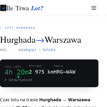
Ile Trwa
Lot?
← LOTY HURGHADA
Hurghada
→
Warszawa
HRG · WAW
Egipt
→
Polska
DYSTANS
TRASA
CZAS LOTU
4h 20m
2 975 km
HRG–WAW
3 lotów/tydzień
Czas lotu na trasie
Hurghada → Warszawa