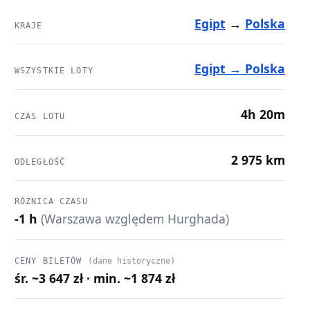
Egipt
→
Polska
KRAJE
Egipt → Polska
WSZYSTKIE LOTY
4h 20m
CZAS LOTU
2 975 km
ODLEGŁOŚĆ
RÓŻNICA CZASU
-1 h
(Warszawa względem Hurghada)
CENY BILETÓW
(dane historyczne)
śr. ~3 647 zł · min. ~1 874 zł