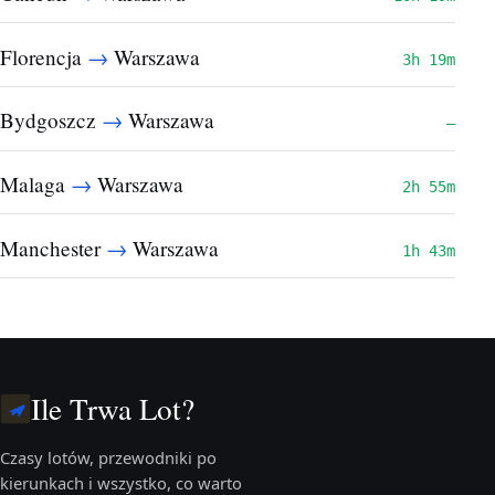
→
Florencja
Warszawa
3h 19m
→
Bydgoszcz
Warszawa
—
→
Malaga
Warszawa
2h 55m
→
Manchester
Warszawa
1h 43m
Ile Trwa Lot?
Czasy lotów, przewodniki po
kierunkach i wszystko, co warto