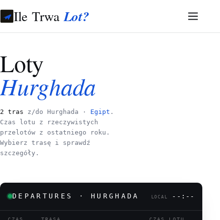
Ile Trwa
Lot?
Loty
Hurghada
2 tras
z/do Hurghada ·
Egipt
.
Czas lotu z rzeczywistych
przelotów z ostatniego roku.
Wybierz trasę i sprawdź
szczegóły.
DEPARTURES · HURGHADA
--:--
LOCAL
CZAS
TRASA
CZAS LOTU