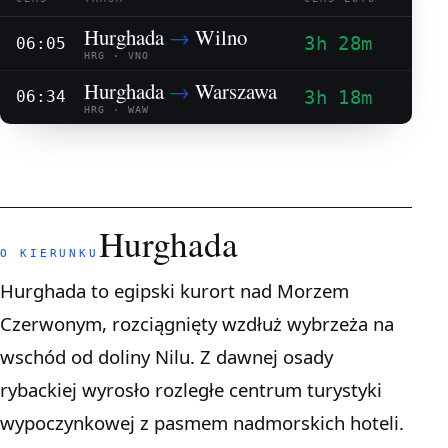
Hurghada
→
Wilno
3h 28m
06:05
HRG · VNO
Hurghada
→
Warszawa
3h 18m
06:34
HRG · WAW
Hurghada
O KIERUNKU
Hurghada to egipski kurort nad Morzem
Czerwonym, rozciągnięty wzdłuż wybrzeża na
wschód od doliny Nilu. Z dawnej osady
rybackiej wyrosło rozległe centrum turystyki
wypoczynkowej z pasmem nadmorskich hoteli.