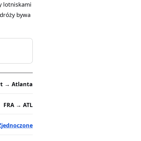
y lotniskami
odróży bywa
t → Atlanta
FRA → ATL
Zjednoczone