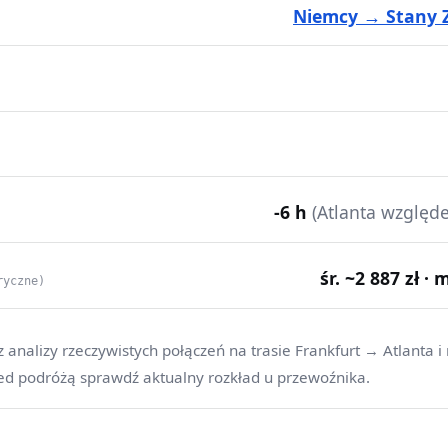
Niemcy → Stany 
-6 h
(Atlanta względ
śr. ~2 887 zł · 
ryczne)
 analizy rzeczywistych połączeń na trasie Frankfurt → Atlanta i
ed podróżą sprawdź aktualny rozkład u przewoźnika.