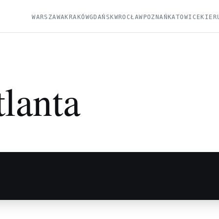
WARSZAWA
KRAKÓW
GDAŃSK
WROCŁAW
POZNAŃ
KATOWICE
KIER
lanta