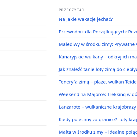
PRZECZYTAJ
Na jakie wakacje jechać?
Przewodnik dla Początkujących: Rez
Malediwy w środku zimy: Prywatne w
Kanaryjskie wulkany – odkryj ich m
Jak znaleźć tanie loty zimą do ciepł
Teneryfa zimą – plaże, wulkan Teid
Weekend na Majorce: Trekking w g
Lanzarote – wulkaniczne krajobrazy 
Kiedy polecimy za granicę? Loty kra
Malta w środku zimy – idealne poł