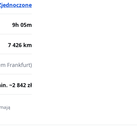
Zjednoczone
9h 05m
7 426 km
em Frankfurt)
min. ~2 842 zł
 mają