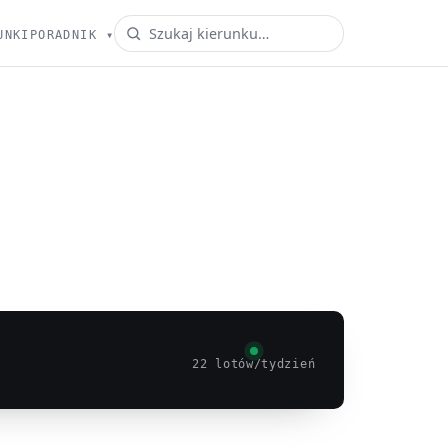
UNKI
PORADNIK
▾
22 lotów/tydzień