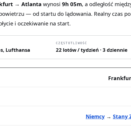
kfurt → Atlanta
wynosi
9h 05m
, a odległość międz
 powietrzu — od startu do lądowania. Realny czas p
łycie i oczekiwanie na start.
CZĘSTOTLIWOŚĆ
nes, Lufthansa
22 lotów / tydzień · 3 dziennie
Frankfur
Niemcy
→
Stany 