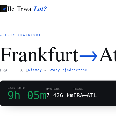
Ile Trwa
Lot?
← LOTY FRANKFURT
→
Frankfurt
At
FRA · ATL
Niemcy
→
Stany Zjednoczone
CZAS LOTU
DYSTANS
TRASA
9h 05m
7 426 km
FRA–ATL