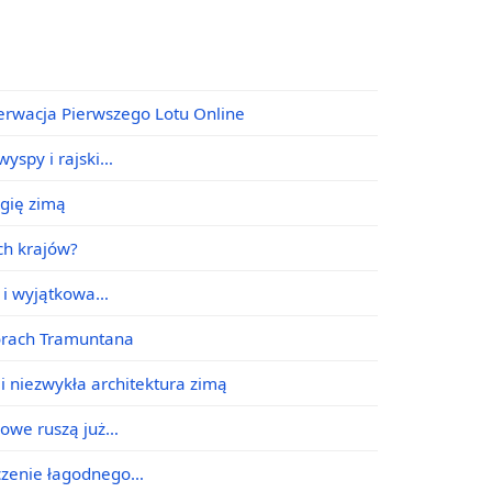
erwacja Pierwszego Lotu Online
yspy i rajski…
agię zimą
ych krajów?
e i wyjątkowa…
órach Tramuntana
i niezwykła architektura zimą
jowe ruszą już…
ączenie łagodnego…