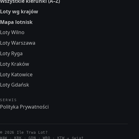
Wszystkie kierunki (A–Z)
Loty wg krajów
Mapa lotnisk
Loty Wilno
Loty Warszawa
Loty Ryga
Loty Kraków
Loty Katowice
Loty Gdańsk
SERWIS
Polityka Prywatności
© 2026 Ile Trwa Lot?
WAW · KRK · GDN · WRO · KTW →
świat