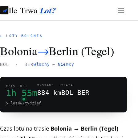
Ile Trwa
Lot?
← LOTY BOLONIA
Bolonia
→
Berlin (Tegel)
BOL · BER
Włochy
→
Niemcy
DYSTANS
TRASA
CZAS LOTU
1h 55m
884 km
BOL–BER
5 lotów/tydzień
Czas lotu na trasie
Bolonia → Berlin (Tegel)