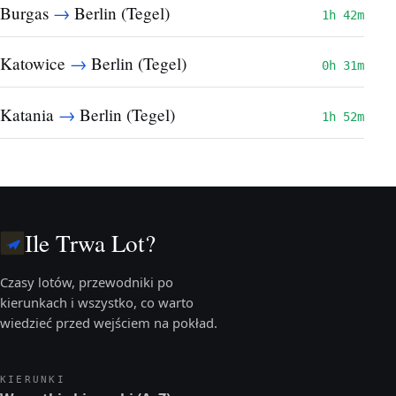
→
Burgas
Berlin (Tegel)
1h 42m
→
Katowice
Berlin (Tegel)
0h 31m
→
Katania
Berlin (Tegel)
1h 52m
Ile Trwa Lot?
Czasy lotów, przewodniki po
kierunkach i wszystko, co warto
wiedzieć przed wejściem na pokład.
KIERUNKI