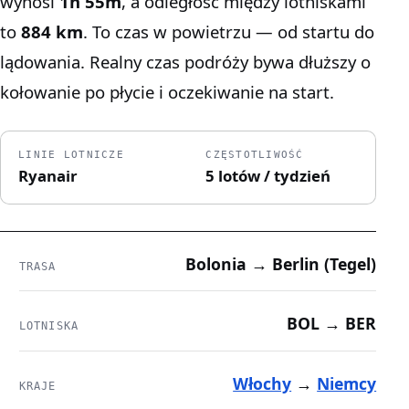
wynosi
1h 55m
, a odległość między lotniskami
to
884 km
. To czas w powietrzu — od startu do
lądowania. Realny czas podróży bywa dłuższy o
kołowanie po płycie i oczekiwanie na start.
LINIE LOTNICZE
CZĘSTOTLIWOŚĆ
Ryanair
5 lotów / tydzień
Bolonia → Berlin (Tegel)
TRASA
BOL → BER
LOTNISKA
Włochy
→
Niemcy
KRAJE