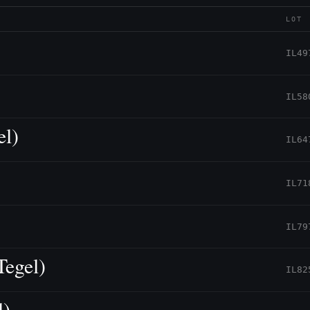
LOT
IL49
IL58
el)
IL64
IL71
IL79
Tegel)
IL82
l)