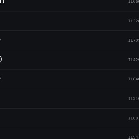
IL66
IL32
)
IL70
)
IL42
)
IL84
IL51
IL88
IL54