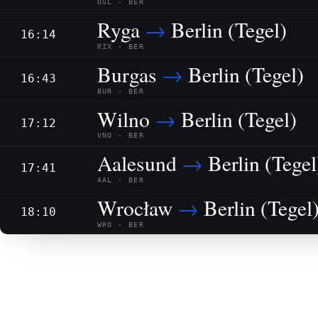
OSL · BER
Ryga
→
Berlin (Tegel)
16:14
RIX · BER
Burgas
→
Berlin (Tegel)
16:43
BUR · BER
Wilno
→
Berlin (Tegel)
17:12
VNO · BER
Aalesund
→
Berlin (Tegel
17:41
AAL · BER
Wrocław
→
Berlin (Tegel
18:10
WRO · BER