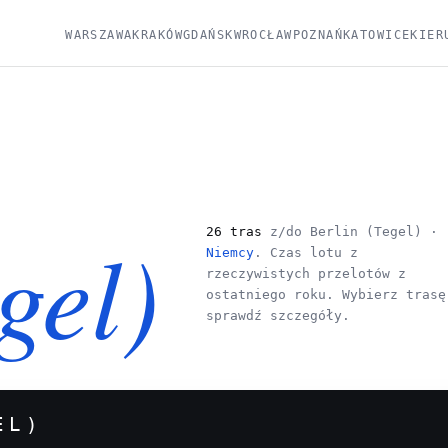
WARSZAWA
KRAKÓW
GDAŃSK
WROCŁAW
POZNAŃ
KATOWICE
KIER
gel)
26 tras
z/do Berlin (Tegel) ·
Niemcy
. Czas lotu z
rzeczywistych przelotów z
ostatniego roku. Wybierz trasę
sprawdź szczegóły.
EL)