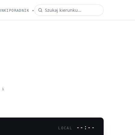
UNKI
PORADNIK
▾
 i
--:--
LOCAL