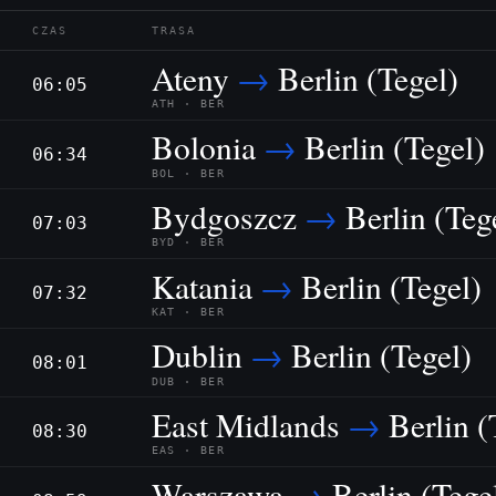
CZAS
TRASA
Ateny
→
Berlin (Tegel)
06:05
ATH · BER
Bolonia
→
Berlin (Tegel)
06:34
BOL · BER
Bydgoszcz
→
Berlin (Teg
07:03
BYD · BER
Katania
→
Berlin (Tegel)
07:32
KAT · BER
Dublin
→
Berlin (Tegel)
08:01
DUB · BER
East Midlands
→
Berlin (
08:30
EAS · BER
Warszawa
→
Berlin (Tege