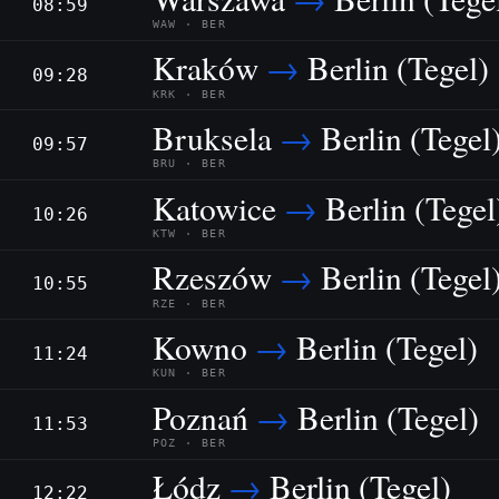
08:59
WAW · BER
Kraków
→
Berlin (Tegel)
09:28
KRK · BER
Bruksela
→
Berlin (Tegel
09:57
BRU · BER
Katowice
→
Berlin (Tegel
10:26
KTW · BER
Rzeszów
→
Berlin (Tegel
10:55
RZE · BER
Kowno
→
Berlin (Tegel)
11:24
KUN · BER
Poznań
→
Berlin (Tegel)
11:53
POZ · BER
Łódz
→
Berlin (Tegel)
12:22