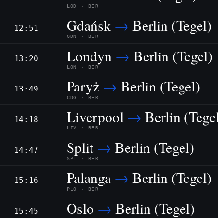
LOD · BER
Gdańsk
→
Berlin (Tegel)
12:51
GDN · BER
Londyn
→
Berlin (Tegel)
13:20
LON · BER
Paryż
→
Berlin (Tegel)
13:49
CDG · BER
Liverpool
→
Berlin (Tege
14:18
LIV · BER
Split
→
Berlin (Tegel)
14:47
SPL · BER
Palanga
→
Berlin (Tegel)
15:16
PLQ · BER
Oslo
→
Berlin (Tegel)
15:45