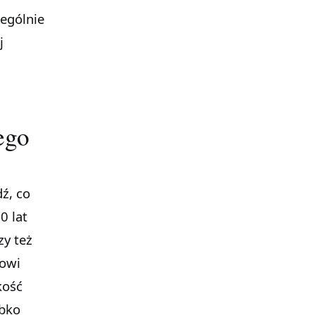
zególnie
j
ego
ź, co
0 lat
zy też
rowi
kość
ybko