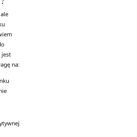
ale
ku
owiem
do
 jest
wagę na:
ynku
nie
zytywnej