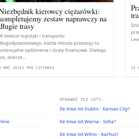
Pr
Niezbędnik kierowcy ciężarówki:
tr
kompletujemy zestaw naprawczy na
długie trasy
Szu
prz
W świecie logistyki i transportu
Lev
długodystansowego, każda minuta przestoju to
potencjalne opóźnienia i straty finansowe. Dlatego
też, dobrze…
9 WRZ 2024
3 MIN CZYTANIA
13 
SPRAWDŹ TEŻ LOTY:
Ile trwa lot Dublin - Kansas City?
nline
Ile trwa lot Warna - Sofia?
Ile trwa lot Wilno - Aarhus?