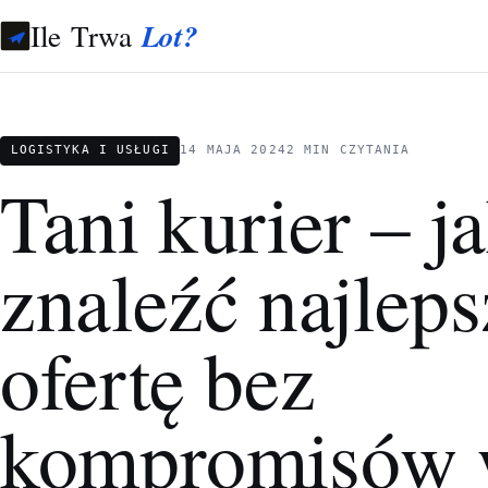
Ile Trwa
Lot?
LOGISTYKA I USŁUGI
14 MAJA 2024
2 MIN CZYTANIA
Tani kurier – j
znaleźć najleps
ofertę bez
kompromisów