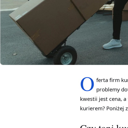
O
ferta firm k
problemy do
kwestii jest cena, 
kurierem? Poniżej z
Czy tani k