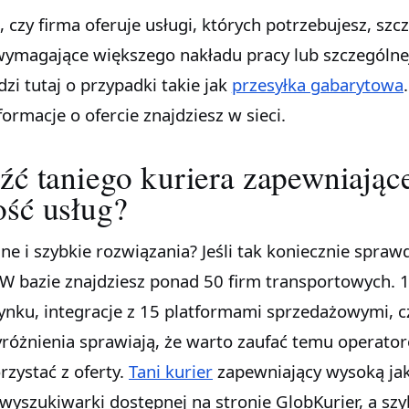
 czy firma oferuje usługi, których potrzebujesz, szc
g wymagające większego nakładu pracy lub szczególne
zi tutaj o przypadki takie jak
przesyłka gabarytowa
.
ormacje o ofercie znajdziesz w sieci.
źć taniego kuriera zapewniając
ość usług?
e i szybkie rozwiązania? Jeśli tak koniecznie sprawd
 W bazie znajdziesz ponad 50 firm transportowych. 1
ynku, integracje z 15 platformami sprzedażowymi, c
różnienia sprawiają, że warto zaufać temu operato
rzystać z oferty.
Tani kurier
zapewniający wysoką ja
 wyszukiwarki dostępnej na stronie GlobKurier, a sz