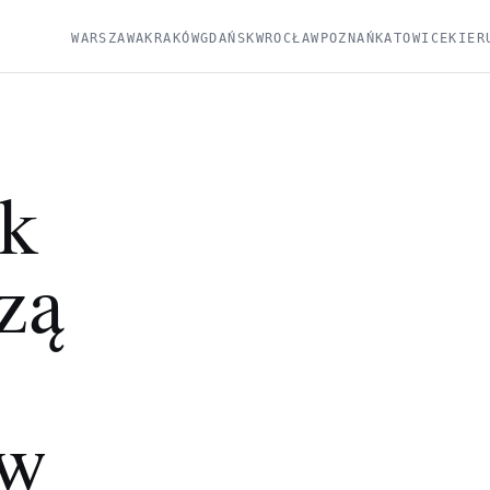
WARSZAWA
KRAKÓW
GDAŃSK
WROCŁAW
POZNAŃ
KATOWICE
KIER
ak
zą
 w