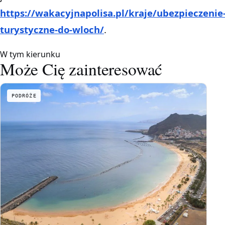
https://wakacyjnapolisa.pl/kraje/ubezpieczenie
turystyczne-do-wloch/
.
W tym kierunku
Może Cię zainteresować
PODRÓŻE