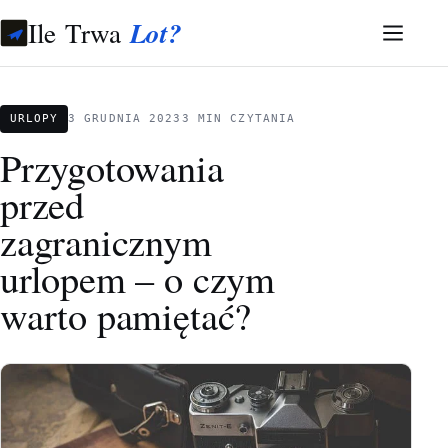
Ile Trwa
Lot?
URLOPY
3 GRUDNIA 2023
3 MIN CZYTANIA
Przygotowania
przed
zagranicznym
urlopem – o czym
warto pamiętać?