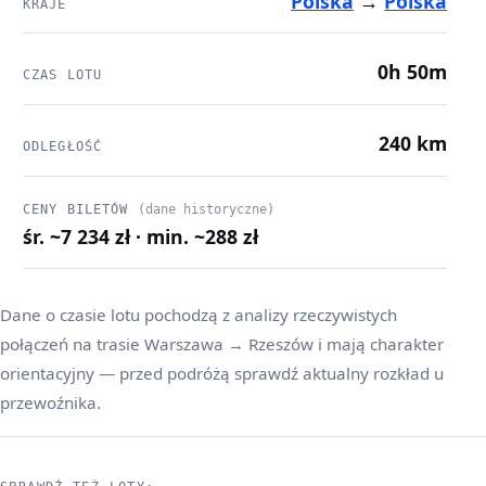
Polska
→
Polska
KRAJE
0h 50m
CZAS LOTU
240 km
ODLEGŁOŚĆ
CENY BILETÓW
(dane historyczne)
śr. ~7 234 zł · min. ~288 zł
Dane o czasie lotu pochodzą z analizy rzeczywistych
połączeń na trasie Warszawa → Rzeszów i mają charakter
orientacyjny — przed podróżą sprawdź aktualny rozkład u
przewoźnika.