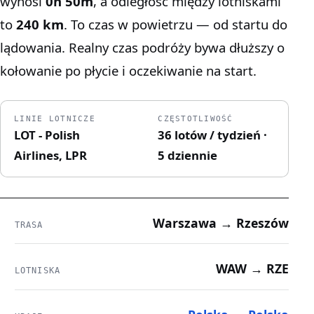
wynosi
0h 50m
, a odległość między lotniskami
to
240 km
. To czas w powietrzu — od startu do
lądowania. Realny czas podróży bywa dłuższy o
kołowanie po płycie i oczekiwanie na start.
LINIE LOTNICZE
CZĘSTOTLIWOŚĆ
LOT - Polish
36 lotów / tydzień ·
Airlines, LPR
5 dziennie
Warszawa → Rzeszów
TRASA
WAW → RZE
LOTNISKA