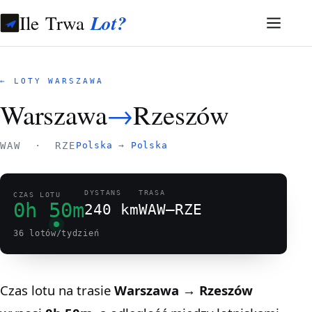
Ile Trwa
Lot?
← LOTY WARSZAWA
Warszawa
→
Rzeszów
WAW · RZE
Polska
→
Polska
DYSTANS
TRASA
CZAS LOTU
0h 50m
240 km
WAW–RZE
36 lotów/tydzień
Czas lotu na trasie
Warszawa → Rzeszów