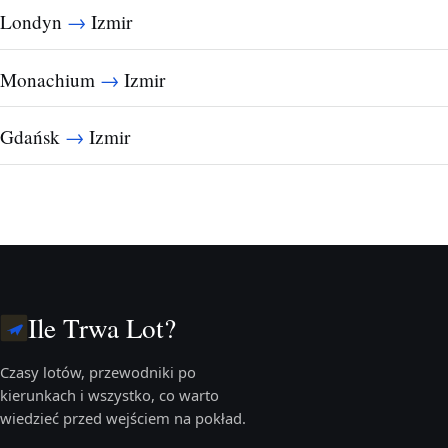
→
Londyn
Izmir
→
Monachium
Izmir
→
Gdańsk
Izmir
Ile Trwa Lot?
Czasy lotów, przewodniki po
kierunkach i wszystko, co warto
wiedzieć przed wejściem na pokład.