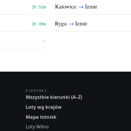
→
Katowice
Izmir
2h 51m
→
Ryga
Izmir
1h 49m
—
KIERUNKI
Wszystkie kierunki (A–Z)
Loty wg krajów
Mapa lotnisk
Loty Wilno