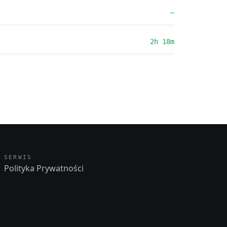
—
2h 18m
SERWIS
Polityka Prywatności