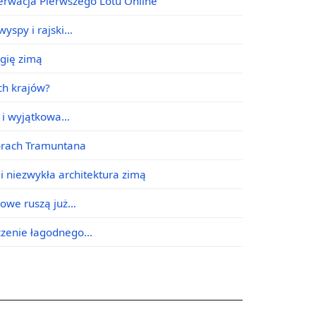
erwacja Pierwszego Lotu Online
yspy i rajski…
agię zimą
ych krajów?
e i wyjątkowa…
órach Tramuntana
i niezwykła architektura zimą
jowe ruszą już…
ączenie łagodnego…