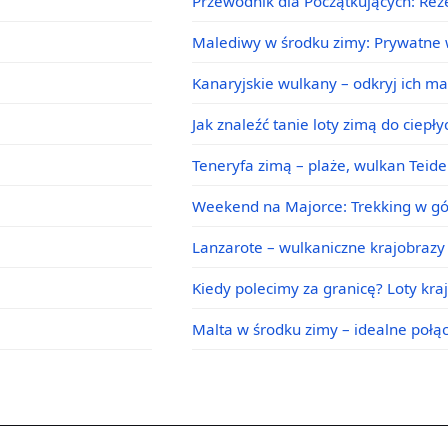
Przewodnik dla Początkujących: Rez
Malediwy w środku zimy: Prywatne w
Kanaryjskie wulkany – odkryj ich m
Jak znaleźć tanie loty zimą do ciepł
Teneryfa zimą – plaże, wulkan Teid
Weekend na Majorce: Trekking w g
Lanzarote – wulkaniczne krajobrazy 
Kiedy polecimy za granicę? Loty kra
Malta w środku zimy – idealne poł