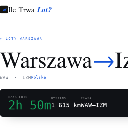
Ile Trwa
Lot?
← LOTY WARSZAWA
→
Warszawa
I
WAW · IZM
Polska
CZAS LOTU
DYSTANS
TRASA
2h 50m
1 615 km
WAW–IZM