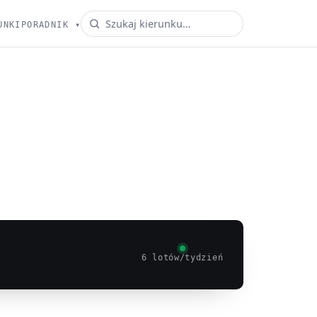
UNKI
PORADNIK
▾
6 lotów/tydzień