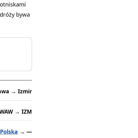
lotniskami
odróży bywa
awa → Izmir
WAW → IZM
Polska
→ —