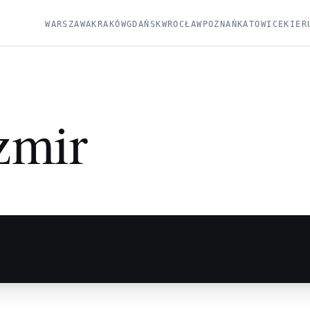
WARSZAWA
KRAKÓW
GDAŃSK
WROCŁAW
POZNAŃ
KATOWICE
KIER
zmir