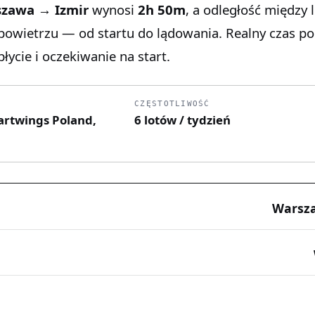
zawa → Izmir
wynosi
2h 50m
, a odległość między 
 powietrzu — od startu do lądowania. Realny czas p
łycie i oczekiwanie na start.
CZĘSTOTLIWOŚĆ
martwings Poland,
6 lotów / tydzień
Warsz