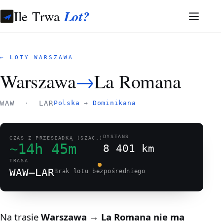
Ile Trwa
Lot?
← LOTY WARSZAWA
Warszawa
→
La Romana
WAW · LAR
Polska
→
Dominikana
DYSTANS
CZAS Z PRZESIADKĄ (SZAC.)
~14h 45m
8 401 km
TRASA
WAW–LAR
Brak lotu bezpośredniego
Na trasie
Warszawa → La Romana
nie ma