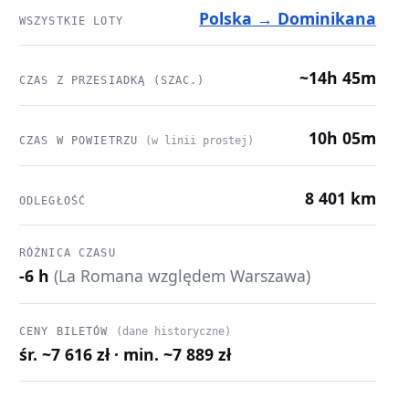
Polska → Dominikana
WSZYSTKIE LOTY
~14h 45m
CZAS Z PRZESIADKĄ (SZAC.)
10h 05m
CZAS W POWIETRZU
(w linii prostej)
8 401 km
ODLEGŁOŚĆ
RÓŻNICA CZASU
-6 h
(La Romana względem Warszawa)
CENY BILETÓW
(dane historyczne)
śr. ~7 616 zł · min. ~7 889 zł