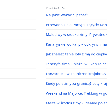
PRZECZYTAJ
Na jakie wakacje jechać?
Przewodnik dla Początkujących: Rez
Malediwy w środku zimy: Prywatne w
Kanaryjskie wulkany – odkryj ich m
Jak znaleźć tanie loty zimą do ciepł
Teneryfa zimą – plaże, wulkan Teid
Lanzarote – wulkaniczne krajobrazy 
Kiedy polecimy za granicę? Loty kra
Weekend na Majorce: Trekking w g
Malta w środku zimy – idealne poł