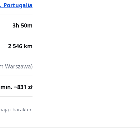
→ Portugalia
3h 50m
2 546 km
em Warszawa)
· min. ~831 zł
mają charakter