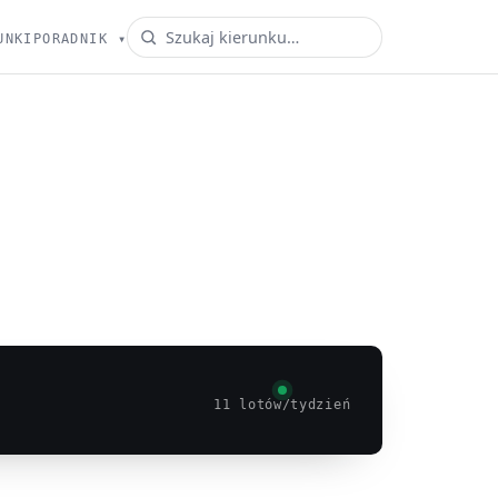
UNKI
PORADNIK
▾
11 lotów/tydzień