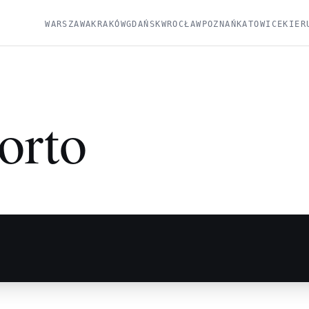
WARSZAWA
KRAKÓW
GDAŃSK
WROCŁAW
POZNAŃ
KATOWICE
KIER
orto