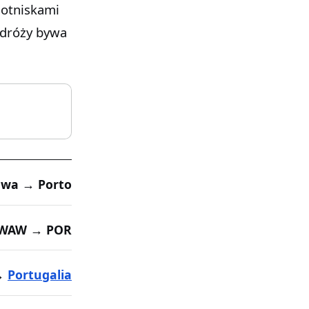
lotniskami
odróży bywa
wa → Porto
WAW → POR
→
Portugalia