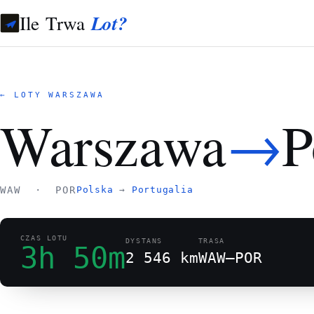
Ile Trwa
Lot?
← LOTY WARSZAWA
→
Warszawa
P
WAW · POR
Polska
→
Portugalia
CZAS LOTU
DYSTANS
TRASA
3h 50m
2 546 km
WAW–POR