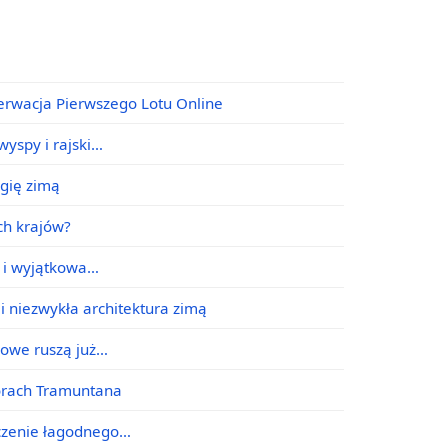
erwacja Pierwszego Lotu Online
yspy i rajski…
agię zimą
ych krajów?
e i wyjątkowa…
i niezwykła architektura zimą
jowe ruszą już…
órach Tramuntana
ączenie łagodnego…