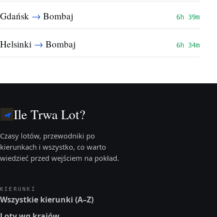
→
Gdańsk
Bombaj
6h 39m
→
Helsinki
Bombaj
6h 34m
Ile Trwa Lot?
Czasy lotów, przewodniki po
kierunkach i wszystko, co warto
wiedzieć przed wejściem na pokład.
KIERUNKI
Wszystkie kierunki (A–Z)
Loty wg krajów