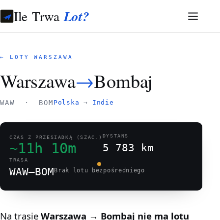
Ile Trwa
Lot?
← LOTY WARSZAWA
Warszawa
→
Bombaj
WAW · BOM
Polska
→
Indie
DYSTANS
CZAS Z PRZESIADKĄ (SZAC.)
~11h 10m
5 783 km
TRASA
WAW–BOM
Brak lotu bezpośredniego
Na trasie
Warszawa → Bombaj
nie ma lotu