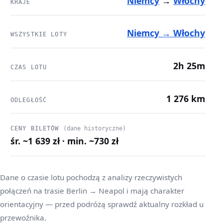
Niemcy
→
Włochy
KRAJE
Niemcy → Włochy
WSZYSTKIE LOTY
2h 25m
CZAS LOTU
1 276 km
ODLEGŁOŚĆ
CENY BILETÓW
(dane historyczne)
śr. ~1 639 zł · min. ~730 zł
Dane o czasie lotu pochodzą z analizy rzeczywistych
połączeń na trasie Berlin → Neapol i mają charakter
orientacyjny — przed podróżą sprawdź aktualny rozkład u
przewoźnika.