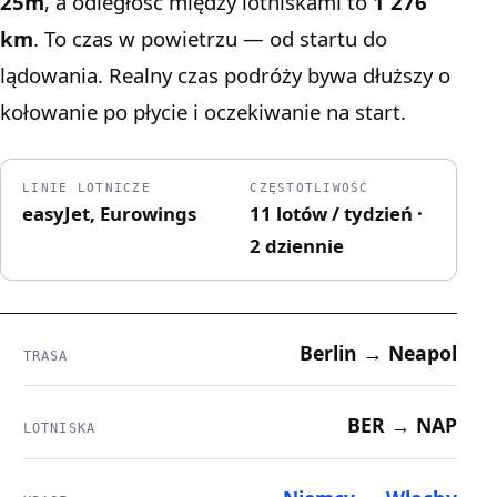
25m
, a odległość między lotniskami to
1 276
km
. To czas w powietrzu — od startu do
lądowania. Realny czas podróży bywa dłuższy o
kołowanie po płycie i oczekiwanie na start.
LINIE LOTNICZE
CZĘSTOTLIWOŚĆ
easyJet, Eurowings
11 lotów / tydzień ·
2 dziennie
Berlin → Neapol
TRASA
BER → NAP
LOTNISKA