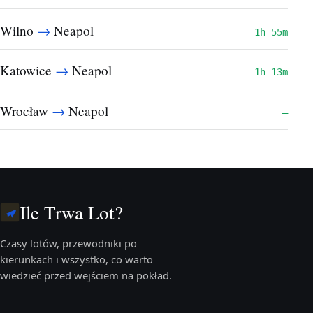
→
Wilno
Neapol
1h 55m
→
Katowice
Neapol
1h 13m
→
Wrocław
Neapol
—
Ile Trwa Lot?
Czasy lotów, przewodniki po
kierunkach i wszystko, co warto
wiedzieć przed wejściem na pokład.