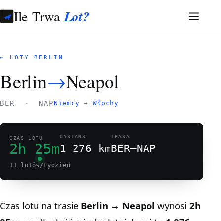
Ile Trwa
Lot?
← LOTY BERLIN
Berlin
→
Neapol
BER · NAP
Niemcy
→
Włochy
DYSTANS
TRASA
CZAS LOTU
2h 25m
1 276 km
BER–NAP
11 lotów/tydzień
Czas lotu na trasie
Berlin → Neapol
wynosi
2h