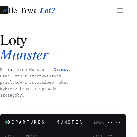
Ile Trwa
Lot?
Loty
Munster
2 tras
z/do Munster ·
Niemcy
.
Czas lotu z rzeczywistych
przelotów z ostatniego roku.
Wybierz trasę i sprawdź
szczegóły.
DEPARTURES · MUNSTER
--:--
LOCAL
CZAS
TRASA
CZAS LOTU