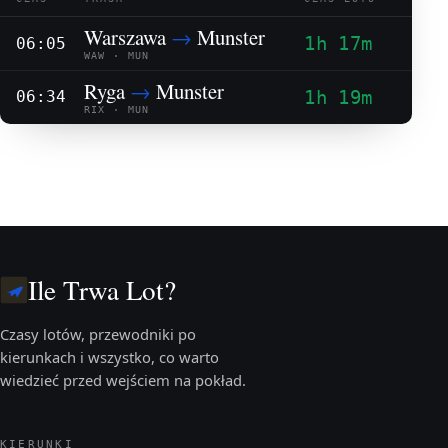
Warszawa
→
Munster
1h 17m
06:05
WAW · MUN
Ryga
→
Munster
1h 19m
06:34
RIX · MUN
Ile Trwa Lot?
Czasy lotów, przewodniki po
kierunkach i wszystko, co warto
wiedzieć przed wejściem na pokład.
KIERUNKI