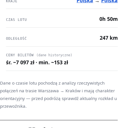
Polska
→
Polska
KRAJE
0h 50m
CZAS LOTU
247 km
ODLEGŁOŚĆ
CENY BILETÓW
(dane historyczne)
śr. ~7 097 zł · min. ~153 zł
Dane o czasie lotu pochodzą z analizy rzeczywistych
połączeń na trasie Warszawa → Kraków i mają charakter
orientacyjny — przed podróżą sprawdź aktualny rozkład u
przewoźnika.