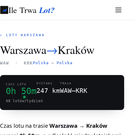
Ile Trwa
Lot?
← LOTY WARSZAWA
Warszawa
→
Kraków
WAW · KRK
Polska
→
Polska
DYSTANS
TRASA
CZAS LOTU
0h 50m
247 km
WAW–KRK
48 lotów/tydzień
Czas lotu na trasie
Warszawa → Kraków