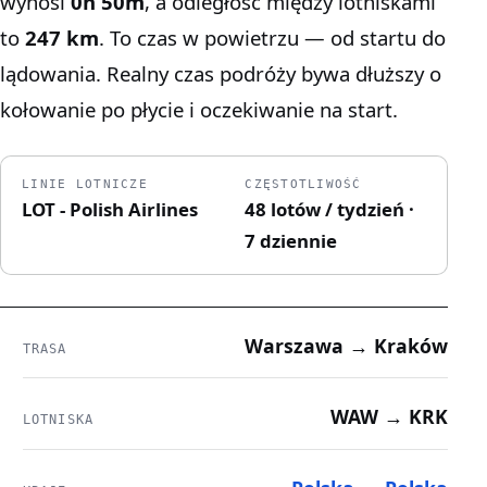
wynosi
0h 50m
, a odległość między lotniskami
to
247 km
. To czas w powietrzu — od startu do
lądowania. Realny czas podróży bywa dłuższy o
kołowanie po płycie i oczekiwanie na start.
LINIE LOTNICZE
CZĘSTOTLIWOŚĆ
LOT - Polish Airlines
48 lotów / tydzień ·
7 dziennie
Warszawa → Kraków
TRASA
WAW → KRK
LOTNISKA