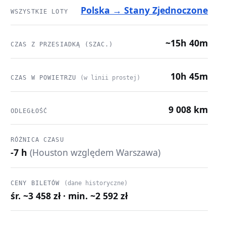
Polska → Stany Zjednoczone
WSZYSTKIE LOTY
~15h 40m
CZAS Z PRZESIADKĄ (SZAC.)
10h 45m
CZAS W POWIETRZU
(w linii prostej)
9 008 km
ODLEGŁOŚĆ
RÓŻNICA CZASU
-7 h
(Houston względem Warszawa)
CENY BILETÓW
(dane historyczne)
śr. ~3 458 zł · min. ~2 592 zł