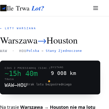
Ile Trwa
Lot?
← LOTY WARSZAWA
Warszawa
→
Houston
WAW · HOU
Polska
→
Stany Zjednoczone
DYSTANS
CZAS Z PRZESIADKĄ (SZAC.)
~15h 40m
9 008 km
TRASA
WAW–HOU
Brak lotu bezpośredniego
Na trasie
Warszawa → Houston
nie ma lotu