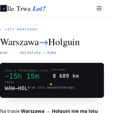
Ile Trwa
Lot?
← LOTY WARSZAWA
Warszawa
→
Holguin
WAW · HOL
Polska
→
Kuba
DYSTANS
CZAS Z PRZESIADKĄ (SZAC.)
~15h 15m
8 689 km
TRASA
WAW–HOL
Brak lotu bezpośredniego
Na trasie
Warszawa → Holguin
nie ma lotu