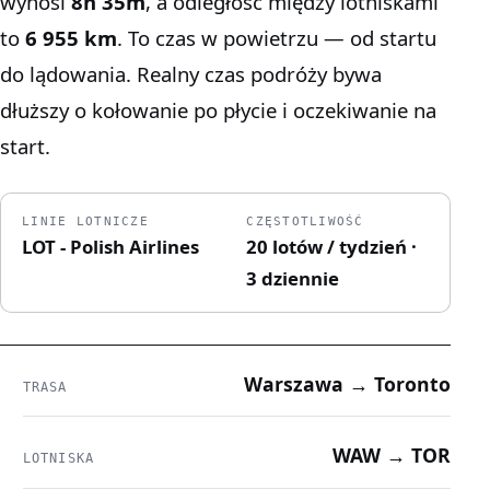
wynosi
8h 35m
, a odległość między lotniskami
to
6 955 km
. To czas w powietrzu — od startu
do lądowania. Realny czas podróży bywa
dłuższy o kołowanie po płycie i oczekiwanie na
start.
LINIE LOTNICZE
CZĘSTOTLIWOŚĆ
LOT - Polish Airlines
20 lotów / tydzień ·
3 dziennie
Warszawa → Toronto
TRASA
WAW → TOR
LOTNISKA