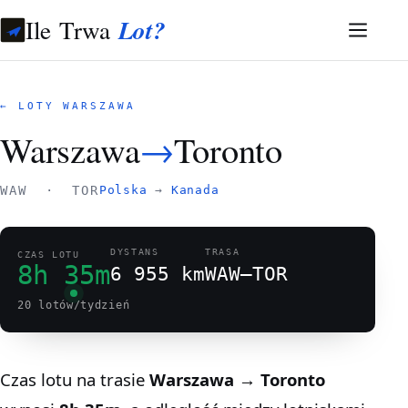
Ile Trwa
Lot?
← LOTY WARSZAWA
Warszawa
→
Toronto
WAW · TOR
Polska
→
Kanada
DYSTANS
TRASA
CZAS LOTU
8h 35m
6 955 km
WAW–TOR
20 lotów/tydzień
Czas lotu na trasie
Warszawa → Toronto