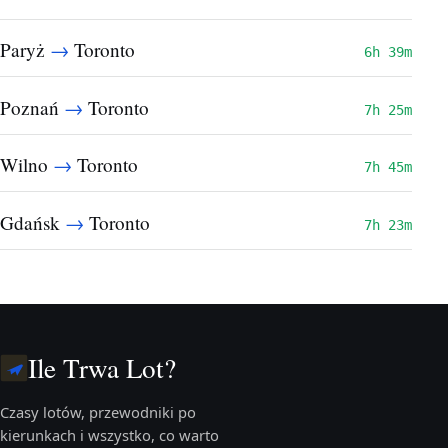
→
Paryż
Toronto
6h 39m
→
Poznań
Toronto
7h 25m
→
Wilno
Toronto
7h 45m
→
Gdańsk
Toronto
7h 23m
Ile Trwa Lot?
Czasy lotów, przewodniki po
kierunkach i wszystko, co warto