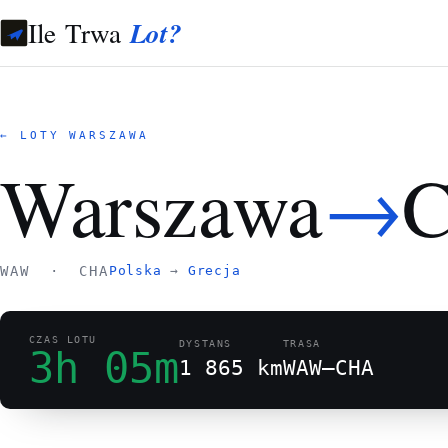
Ile Trwa
Lot?
← LOTY WARSZAWA
→
Warszawa
C
WAW · CHA
Polska
→
Grecja
CZAS LOTU
DYSTANS
TRASA
3h 05m
1 865 km
WAW–CHA