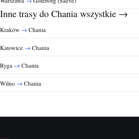
→
Warszawa
Goteborg (Saeve)
Inne trasy do Chania
wszystkie →
→
Kraków
Chania
→
Katowice
Chania
→
Ryga
Chania
→
Wilno
Chania