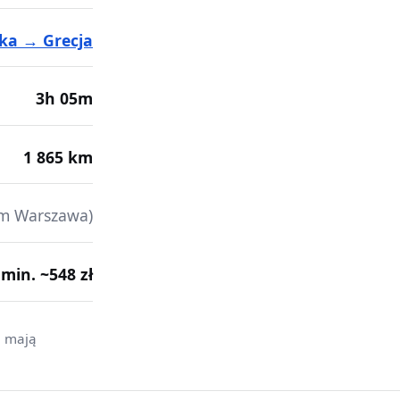
ka → Grecja
3h 05m
1 865 km
m Warszawa)
· min. ~548 zł
i mają