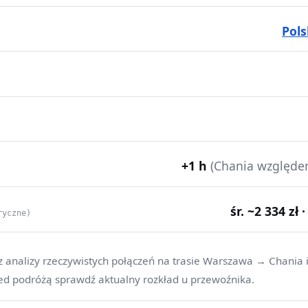
Pols
+1 h
(Chania względe
śr. ~2 334 zł 
ryczne)
z analizy rzeczywistych połączeń na trasie Warszawa → Chania 
ed podróżą sprawdź aktualny rozkład u przewoźnika.