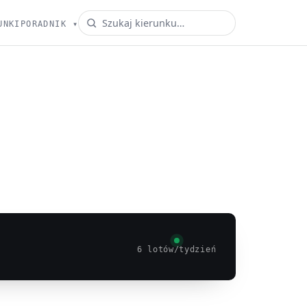
UNKI
PORADNIK
▾
6 lotów/tydzień