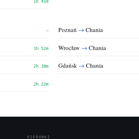
1h 41m
→
Poznań
Chania
—
→
Wrocław
Chania
1h 52m
→
Gdańsk
Chania
2h 38m
2h 22m
KIERUNKI