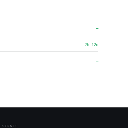
—
2h 12m
—
SERWIS