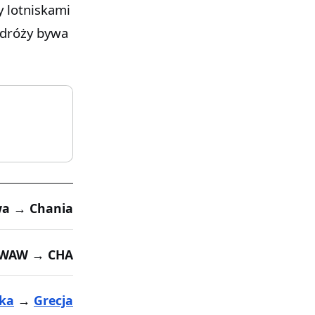
y lotniskami
odróży bywa
a → Chania
WAW → CHA
ska
→
Grecja