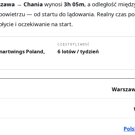
zawa → Chania
wynosi
3h 05m
, a odległość międz
 powietrzu — od startu do lądowania. Realny czas p
łycie i oczekiwanie na start.
CZĘSTOTLIWOŚĆ
 Smartwings Poland,
6 lotów / tydzień
Warszaw
Pol