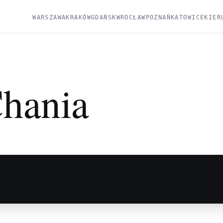
WARSZAWA
KRAKÓW
GDAŃSK
WROCŁAW
POZNAŃ
KATOWICE
KIER
hania