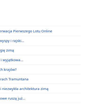
erwacja Pierwszego Lotu Online
yspy i rajski…
agię zimą
e i wyjątkowa…
ych krajów?
órach Tramuntana
i niezwykła architektura zimą
jowe ruszą już…