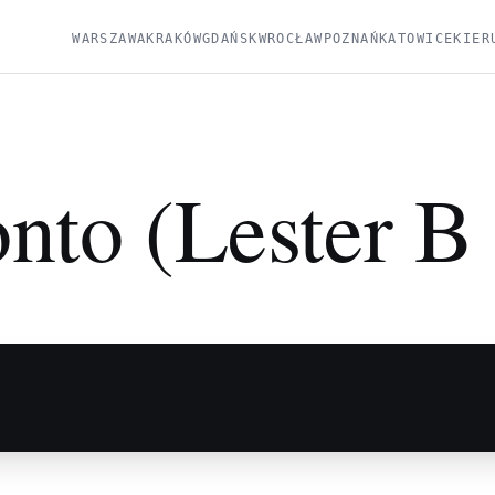
WARSZAWA
KRAKÓW
GDAŃSK
WROCŁAW
POZNAŃ
KATOWICE
KIER
nto (Lester B