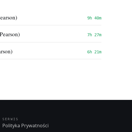
earson)
9h 40m
 Pearson)
7h 27m
arson)
6h 21m
SERWIS
Polityka Prywatności