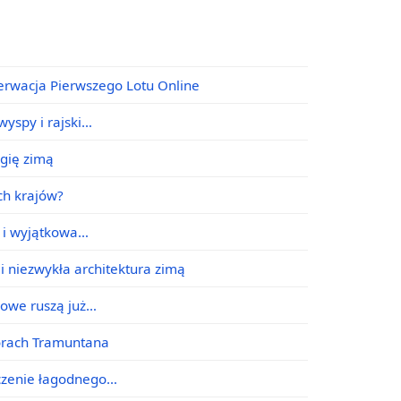
erwacja Pierwszego Lotu Online
yspy i rajski…
agię zimą
ych krajów?
e i wyjątkowa…
i niezwykła architektura zimą
jowe ruszą już…
órach Tramuntana
ączenie łagodnego…