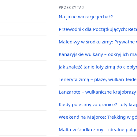
PRZECZYTAJ
Na jakie wakacje jechać?
Przewodnik dla Początkujących: Rez
Malediwy w środku zimy: Prywatne w
Kanaryjskie wulkany – odkryj ich m
Jak znaleźć tanie loty zimą do ciepł
Teneryfa zimą – plaże, wulkan Teid
Lanzarote – wulkaniczne krajobrazy 
Kiedy polecimy za granicę? Loty kra
Weekend na Majorce: Trekking w g
Malta w środku zimy – idealne poł