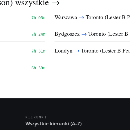
rson)
wszystkie →
→
Warszawa
Toronto (Lester B P
7h 05m
→
Bydgoszcz
Toronto (Lester B
7h 24m
→
Londyn
Toronto (Lester B Pe
7h 31m
6h 39m
KIERUNKI
Wszystkie kierunki (A–Z)