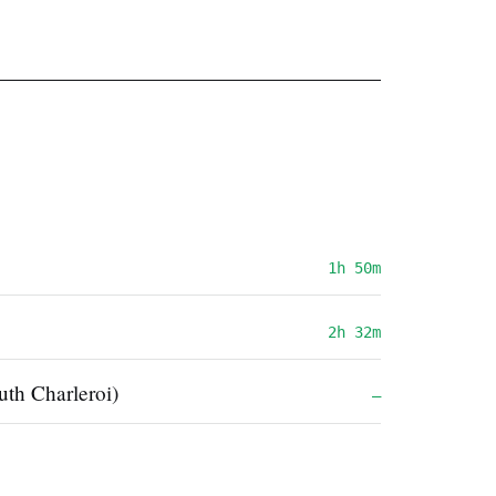
1h 50m
2h 32m
uth Charleroi)
—