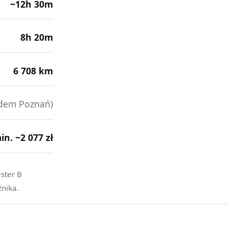
~12h 30m
8h 20m
6 708 km
ędem Poznań)
min. ~2 077 zł
ster B
źnika.