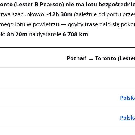
onto (Lester B Pearson)
nie ma lotu bezpośredni
 trwa szacunkowo
~12h 30m
(zależnie od portu prz
amego lotu w powietrzu — gdyby trasę dało się poko
oło
8h 20m
na dystansie
6 708 km
.
Poznań → Toronto (Leste
Polsk
Pols