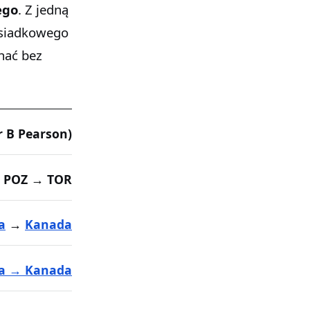
ego
. Z jedną
esiadkowego
nać bez
r B Pearson)
POZ → TOR
a
→
Kanada
ka → Kanada