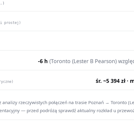
C.)
ii prostej)
-6 h
(Toronto (Lester B Pearson) wzgl
śr. ~5 394 zł · 
ryczne)
z analizy rzeczywistych połączeń na trasie Poznań → Toronto (Le
ientacyjny — przed podróżą sprawdź aktualny rozkład u przewo