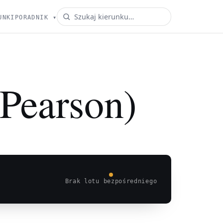
UNKI
PORADNIK
▾
 Pearson)
Brak lotu bezpośredniego