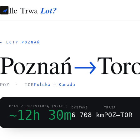
Ile Trwa
Lot?
← LOTY POZNAŃ
→
Poznań
Toro
POZ · TOR
Polska
→
Kanada
CZAS Z PRZESIADKĄ (SZAC.)
DYSTANS
TRASA
~12h 30m
6 708 km
POZ–TOR