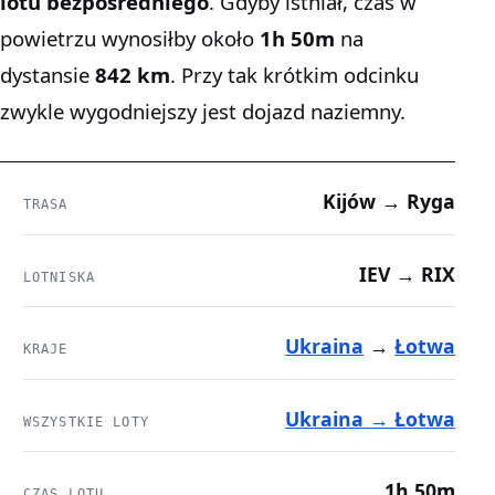
lotu bezpośredniego
. Gdyby istniał, czas w
powietrzu wynosiłby około
1h 50m
na
dystansie
842 km
. Przy tak krótkim odcinku
zwykle wygodniejszy jest dojazd naziemny.
Kijów → Ryga
TRASA
IEV → RIX
LOTNISKA
Ukraina
→
Łotwa
KRAJE
Ukraina → Łotwa
WSZYSTKIE LOTY
1h 50m
CZAS LOTU