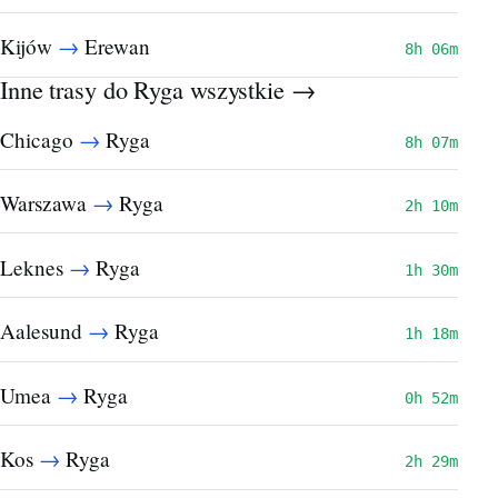
→
Kijów
Erewan
8h 06m
Inne trasy do Ryga
wszystkie →
→
Chicago
Ryga
8h 07m
→
Warszawa
Ryga
2h 10m
→
Leknes
Ryga
1h 30m
→
Aalesund
Ryga
1h 18m
→
Umea
Ryga
0h 52m
→
Kos
Ryga
2h 29m