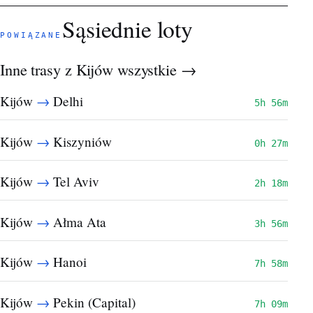
Sąsiednie loty
POWIĄZANE
Inne trasy z Kijów
wszystkie →
→
Kijów
Delhi
5h 56m
→
Kijów
Kiszyniów
0h 27m
→
Kijów
Tel Aviv
2h 18m
→
Kijów
Ałma Ata
3h 56m
→
Kijów
Hanoi
7h 58m
→
Kijów
Pekin (Capital)
7h 09m