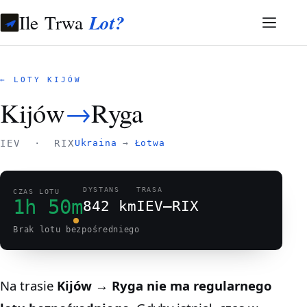
Ile Trwa
Lot?
← LOTY KIJÓW
Kijów
→
Ryga
IEV · RIX
Ukraina
→
Łotwa
DYSTANS
TRASA
CZAS LOTU
1h 50m
842 km
IEV–RIX
Brak lotu bezpośredniego
Na trasie
Kijów → Ryga
nie ma regularnego