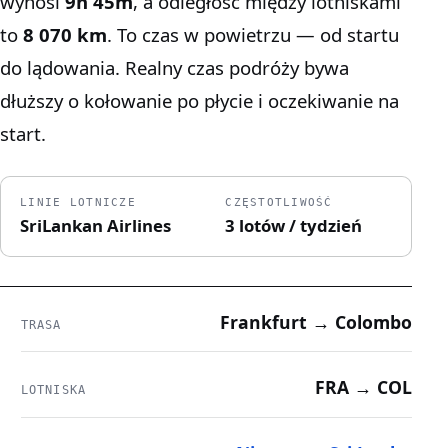
wynosi
9h 45m
, a odległość między lotniskami
to
8 070 km
. To czas w powietrzu — od startu
do lądowania. Realny czas podróży bywa
dłuższy o kołowanie po płycie i oczekiwanie na
start.
LINIE LOTNICZE
CZĘSTOTLIWOŚĆ
SriLankan Airlines
3 lotów / tydzień
Frankfurt → Colombo
TRASA
FRA → COL
LOTNISKA