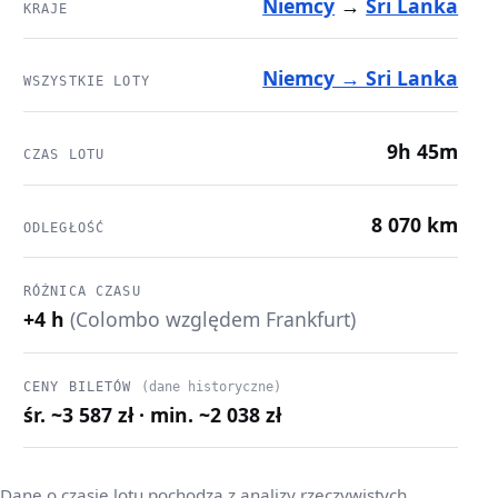
Niemcy
→
Sri Lanka
KRAJE
Niemcy → Sri Lanka
WSZYSTKIE LOTY
9h 45m
CZAS LOTU
8 070 km
ODLEGŁOŚĆ
RÓŻNICA CZASU
+4 h
(Colombo względem Frankfurt)
CENY BILETÓW
(dane historyczne)
śr. ~3 587 zł · min. ~2 038 zł
Dane o czasie lotu pochodzą z analizy rzeczywistych