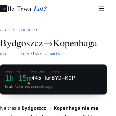
Ile Trwa
Lot?
← LOTY BYDGOSZCZ
Bydgoszcz
→
Kopenhaga
BYD · KOP
Polska
→
Dania
DYSTANS
TRASA
CZAS LOTU
1h 15m
445 km
BYD–KOP
Brak lotu bezpośredniego
Na trasie
Bydgoszcz → Kopenhaga
nie ma