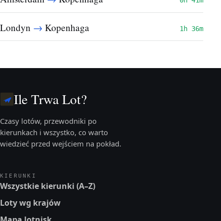
0h 41m
→
Londyn
Kopenhaga
1h 36m
Ile Trwa Lot?
Czasy lotów, przewodniki po
kierunkach i wszystko, co warto
wiedzieć przed wejściem na pokład.
KIERUNKI
Wszystkie kierunki (A–Z)
Loty wg krajów
Mapa lotnisk