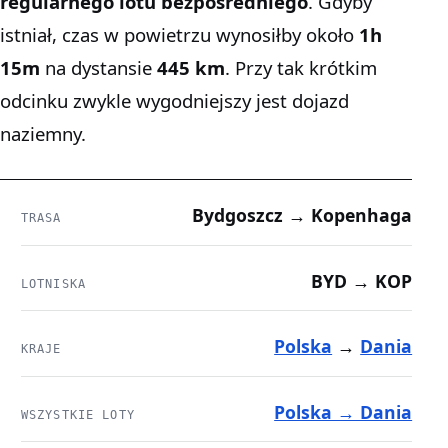
regularnego lotu bezpośredniego
. Gdyby
istniał, czas w powietrzu wynosiłby około
1h
15m
na dystansie
445 km
. Przy tak krótkim
odcinku zwykle wygodniejszy jest dojazd
naziemny.
Bydgoszcz → Kopenhaga
TRASA
BYD → KOP
LOTNISKA
Polska
→
Dania
KRAJE
Polska → Dania
WSZYSTKIE LOTY