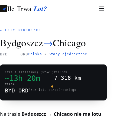
Ile Trwa
Lot?
← LOTY BYDGOSZCZ
Bydgoszcz
→
Chicago
BYD · ORD
Polska
→
Stany Zjednoczone
DYSTANS
CZAS Z PRZESIADKĄ (SZAC.)
~13h 20m
7 318 km
TRASA
BYD–ORD
Brak lotu bezpośredniego
Na trasie
Bydgoszcz → Chicago
nie ma lotu