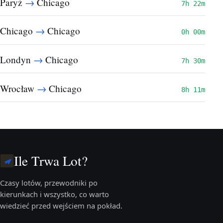
→
Paryż
Chicago
7h 22m
→
Chicago
Chicago
0h 00m
→
Londyn
Chicago
7h 30m
→
Wrocław
Chicago
8h 11m
Ile Trwa Lot?
Czasy lotów, przewodniki po
kierunkach i wszystko, co warto
wiedzieć przed wejściem na pokład.