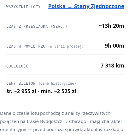
Polska → Stany Zjednoczone
WSZYSTKIE LOTY
~13h 20m
CZAS Z PRZESIADKĄ (SZAC.)
9h 00m
CZAS W POWIETRZU
(w linii prostej)
7 318 km
ODLEGŁOŚĆ
CENY BILETÓW
(dane historyczne)
śr. ~2 955 zł · min. ~2 525 zł
Dane o czasie lotu pochodzą z analizy rzeczywistych
połączeń na trasie Bydgoszcz → Chicago i mają charakter
orientacyjny — przed podróżą sprawdź aktualny rozkład u