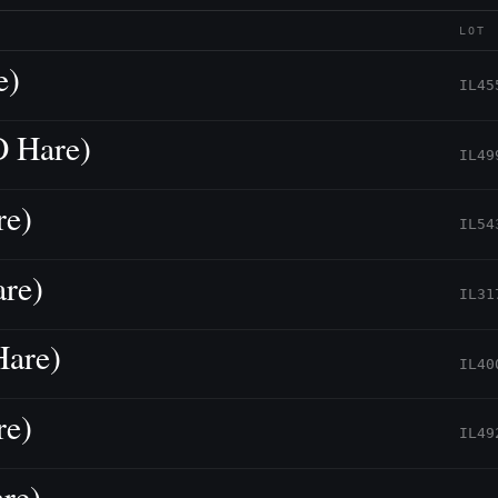
LOT
e)
IL45
O Hare)
IL49
re)
IL54
re)
IL31
Hare)
IL40
re)
IL49
re)