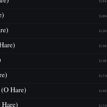
IL64
e)
IL69
re)
IL20
Hare)
IL58
)
IL38
re)
IL71
 (O Hare)
IL48
 Hare)
IL72