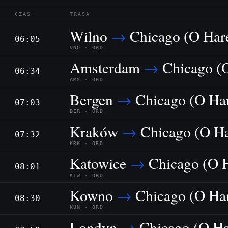
CZAS
TRASA
Wilno
→
Chicago (O Har
06:05
VNO · ORD
Amsterdam
→
Chicago (
06:34
AMS · ORD
Bergen
→
Chicago (O Ha
07:03
BER · ORD
Kraków
→
Chicago (O Ha
07:32
KRK · ORD
Katowice
→
Chicago (O 
08:01
KTW · ORD
Kowno
→
Chicago (O Ha
08:30
KUN · ORD
Londyn
→
Chicago (O Ha