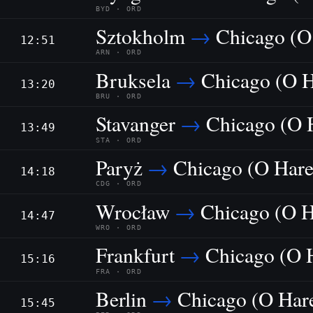
BYD · ORD
Sztokholm
→
Chicago (O
12:51
ARN · ORD
Bruksela
→
Chicago (O H
13:20
BRU · ORD
Stavanger
→
Chicago (O 
13:49
STA · ORD
Paryż
→
Chicago (O Hare
14:18
CDG · ORD
Wrocław
→
Chicago (O H
14:47
WRO · ORD
Frankfurt
→
Chicago (O 
15:16
FRA · ORD
Berlin
→
Chicago (O Har
15:45