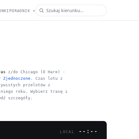
UNKI
PORADNIK
▾
ras
z/do Chicago (O Hare) ·
y Zjednoczone
. Czas lotu z
zywistych przelotów z
tniego roku. Wybierz trasę i
wdź szczegóły.
--:--
LOCAL