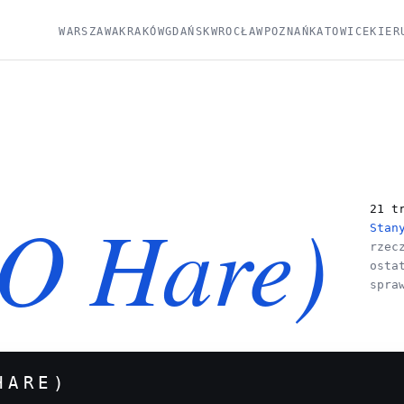
WARSZAWA
KRAKÓW
GDAŃSK
WROCŁAW
POZNAŃ
KATOWICE
KIER
(O Hare)
21 t
Stan
rzec
osta
spra
HARE)