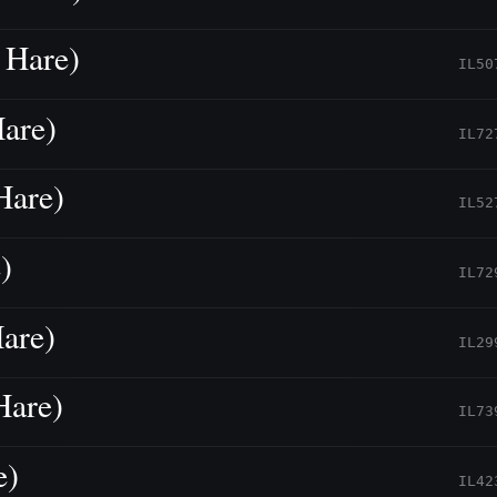
 Hare)
IL50
are)
IL72
Hare)
IL52
)
IL72
are)
IL29
Hare)
IL73
e)
IL42