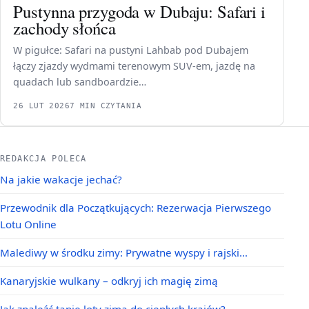
Pustynna przygoda w Dubaju: Safari i
zachody słońca
W pigułce: Safari na pustyni Lahbab pod Dubajem
łączy zjazdy wydmami terenowym SUV-em, jazdę na
quadach lub sandboardzie…
26 LUT 2026
7 MIN CZYTANIA
REDAKCJA POLECA
Na jakie wakacje jechać?
Przewodnik dla Początkujących: Rezerwacja Pierwszego
Lotu Online
Malediwy w środku zimy: Prywatne wyspy i rajski…
Kanaryjskie wulkany – odkryj ich magię zimą
Jak znaleźć tanie loty zimą do ciepłych krajów?