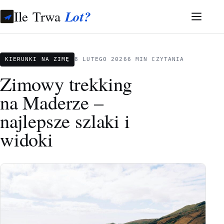
Ile Trwa
Lot?
KIERUNKI NA ZIMĘ
8 LUTEGO 2026
6 MIN CZYTANIA
Zimowy trekking
na Maderze –
najlepsze szlaki i
widoki