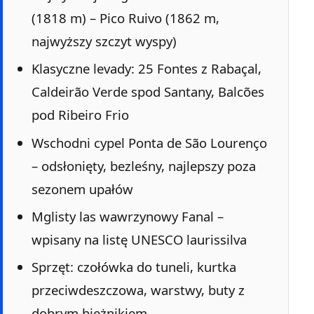
(1818 m) – Pico Ruivo (1862 m,
najwyższy szczyt wyspy)
Klasyczne levady: 25 Fontes z Rabaçal,
Caldeirão Verde spod Santany, Balcões
pod Ribeiro Frio
Wschodni cypel Ponta de São Lourenço
– odsłonięty, bezleśny, najlepszy poza
sezonem upałów
Mglisty las wawrzynowy Fanal –
wpisany na listę UNESCO laurissilva
Sprzęt: czołówka do tuneli, kurtka
przeciwdeszczowa, warstwy, buty z
dobrym bieżnikiem