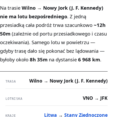
Na trasie
Wilno → Nowy Jork (J. F. Kennedy)
nie ma lotu bezpośredniego
. Z jedną
przesiadką cała podróż trwa szacunkowo
~12h
50m
(zależnie od portu przesiadkowego i czasu
oczekiwania). Samego lotu w powietrzu —
gdyby trasę dało się pokonać bez lądowania —
byłoby około
8h 35m
na dystansie
6 968 km
.
Wilno → Nowy Jork (J. F. Kennedy)
TRASA
VNO → JFK
LOTNISKA
Litwa
→
Stany Zjednoczone
KRAJE