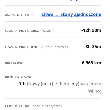
Litwa → Stany Zjednoczone
WSZYSTKIE LOTY
~12h 50m
CZAS Z PRZESIADKĄ (SZAC.)
8h 35m
CZAS W POWIETRZU
(w linii prostej)
6 968 km
ODLEGŁOŚĆ
RÓŻNICA CZASU
-7 h
(Nowy Jork (J. F. Kennedy) względem
Wilno)
CENY BILETÓW
(dane historyczne)