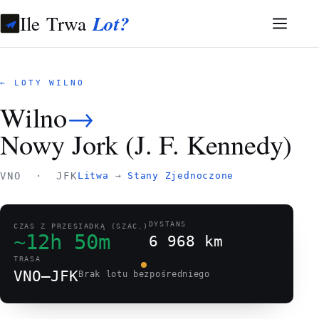
Ile Trwa
Lot?
← LOTY WILNO
Wilno
→
Nowy Jork (J. F. Kennedy)
VNO · JFK
Litwa
→
Stany Zjednoczone
DYSTANS
CZAS Z PRZESIADKĄ (SZAC.)
~12h 50m
6 968 km
TRASA
VNO–JFK
Brak lotu bezpośredniego