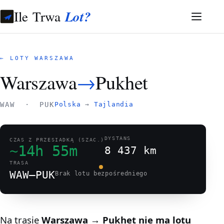
Ile Trwa
Lot?
← LOTY WARSZAWA
Warszawa
→
Pukhet
WAW · PUK
Polska
→
Tajlandia
DYSTANS
CZAS Z PRZESIADKĄ (SZAC.)
~14h 55m
8 437 km
TRASA
WAW–PUK
Brak lotu bezpośredniego
Na trasie
Warszawa → Pukhet
nie ma lotu