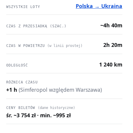
Polska → Ukraina
WSZYSTKIE LOTY
~4h 40m
CZAS Z PRZESIADKĄ (SZAC.)
2h 20m
CZAS W POWIETRZU
(w linii prostej)
1 240 km
ODLEGŁOŚĆ
RÓŻNICA CZASU
+1 h
(Simferopol względem Warszawa)
CENY BILETÓW
(dane historyczne)
śr. ~3 754 zł · min. ~995 zł