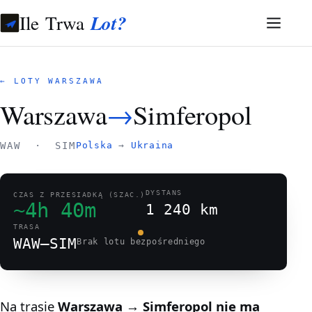
Ile Trwa
Lot?
← LOTY WARSZAWA
Warszawa
→
Simferopol
WAW · SIM
Polska
→
Ukraina
DYSTANS
CZAS Z PRZESIADKĄ (SZAC.)
~4h 40m
1 240 km
TRASA
WAW–SIM
Brak lotu bezpośredniego
Na trasie
Warszawa → Simferopol
nie ma