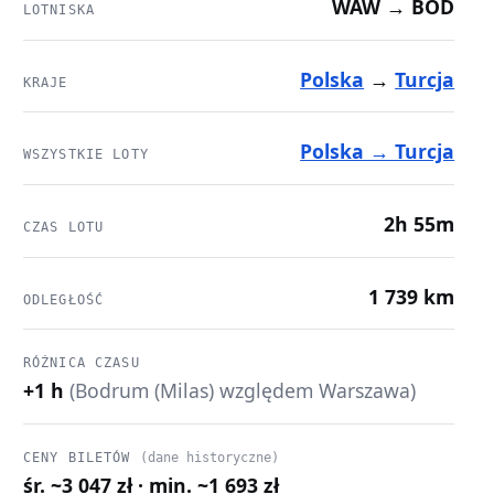
WAW → BOD
LOTNISKA
Polska
→
Turcja
KRAJE
Polska → Turcja
WSZYSTKIE LOTY
2h 55m
CZAS LOTU
1 739 km
ODLEGŁOŚĆ
RÓŻNICA CZASU
+1 h
(Bodrum (Milas) względem Warszawa)
CENY BILETÓW
(dane historyczne)
śr. ~3 047 zł · min. ~1 693 zł