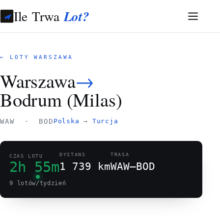
Ile Trwa
Lot?
← LOTY WARSZAWA
Warszawa
→
Bodrum (Milas)
WAW · BOD
Polska
→
Turcja
DYSTANS
TRASA
CZAS LOTU
2h 55m
1 739 km
WAW–BOD
9 lotów/tydzień