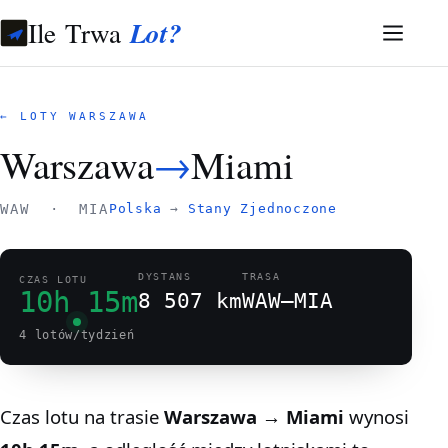
Ile Trwa
Lot?
← LOTY WARSZAWA
Warszawa
→
Miami
WAW · MIA
Polska
→
Stany Zjednoczone
DYSTANS
TRASA
CZAS LOTU
10h 15m
8 507 km
WAW–MIA
4 lotów/tydzień
Czas lotu na trasie
Warszawa → Miami
wynosi