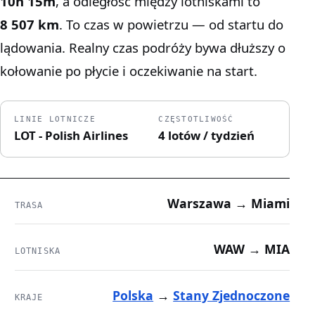
10h 15m
, a odległość między lotniskami to
8 507 km
. To czas w powietrzu — od startu do
lądowania. Realny czas podróży bywa dłuższy o
kołowanie po płycie i oczekiwanie na start.
LINIE LOTNICZE
CZĘSTOTLIWOŚĆ
LOT - Polish Airlines
4 lotów / tydzień
Warszawa → Miami
TRASA
WAW → MIA
LOTNISKA
Polska
→
Stany Zjednoczone
KRAJE