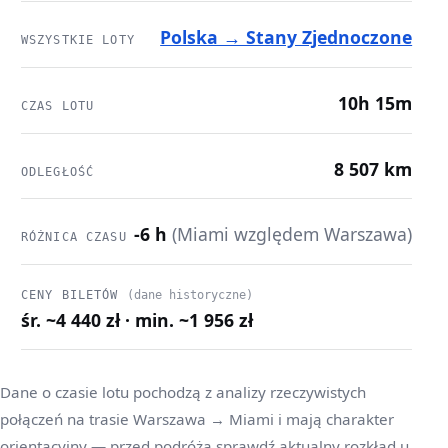
Polska → Stany Zjednoczone
WSZYSTKIE LOTY
10h 15m
CZAS LOTU
8 507 km
ODLEGŁOŚĆ
-6 h
(Miami względem Warszawa)
RÓŻNICA CZASU
CENY BILETÓW
(dane historyczne)
śr. ~4 440 zł · min. ~1 956 zł
Dane o czasie lotu pochodzą z analizy rzeczywistych
połączeń na trasie Warszawa → Miami i mają charakter
orientacyjny — przed podróżą sprawdź aktualny rozkład u