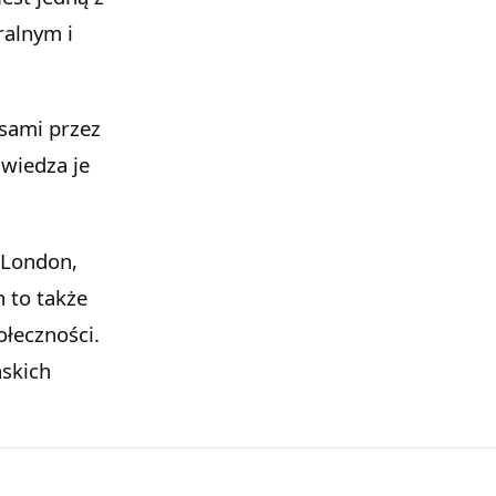
ralnym i
esami przez
dwiedza je
f London,
n to także
ołeczności.
ńskich