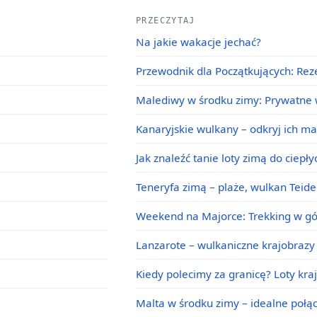
PRZECZYTAJ
Na jakie wakacje jechać?
Przewodnik dla Początkujących: Rez
Malediwy w środku zimy: Prywatne w
Kanaryjskie wulkany – odkryj ich m
Jak znaleźć tanie loty zimą do ciepł
Teneryfa zimą – plaże, wulkan Teid
Weekend na Majorce: Trekking w g
Lanzarote – wulkaniczne krajobrazy 
Kiedy polecimy za granicę? Loty kra
Malta w środku zimy – idealne poł