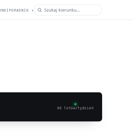
UNKI
PORADNIK
▾
46 lotów/tydzień