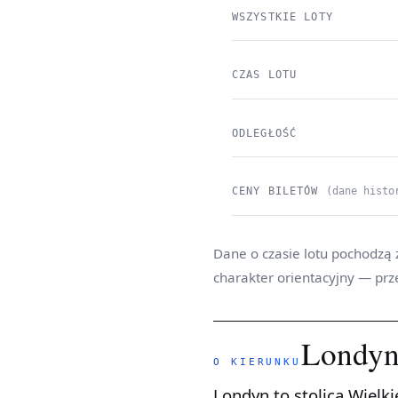
WSZYSTKIE LOTY
CZAS LOTU
ODLEGŁOŚĆ
CENY BILETÓW
(dane histo
Dane o czasie lotu pochodzą 
charakter orientacyjny — prz
Londy
O KIERUNKU
Londyn to stolica Wielkiej Brytanii, położona na południu Anglii nad Tamizą. Jest jedną z