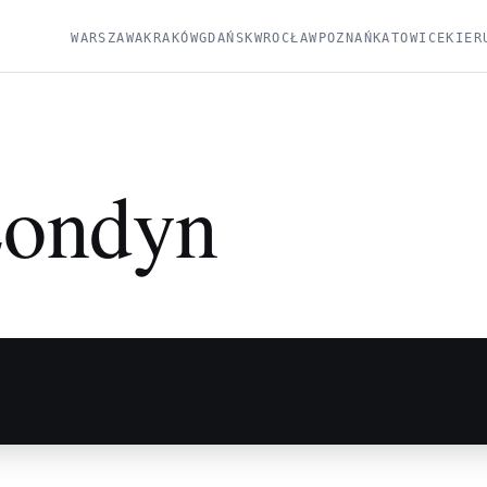
WARSZAWA
KRAKÓW
GDAŃSK
WROCŁAW
POZNAŃ
KATOWICE
KIER
ondyn