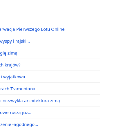
erwacja Pierwszego Lotu Online
yspy i rajski…
agię zimą
ych krajów?
e i wyjątkowa…
órach Tramuntana
i niezwykła architektura zimą
jowe ruszą już…
ączenie łagodnego…