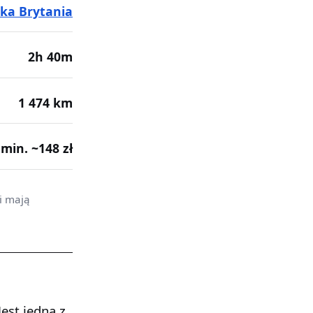
ka Brytania
2h 40m
1 474 km
· min. ~148 zł
i mają