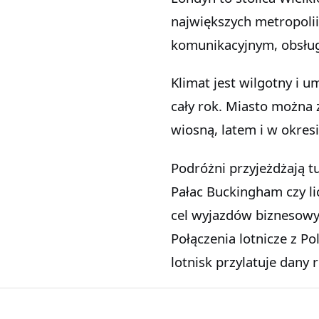
największych metropoli
komunikacyjnym, obsług
Klimat jest wilgotny i 
cały rok. Miasto można 
wiosną, latem i w okres
Podróżni przyjeżdżają tu
Pałac Buckingham czy li
cel wyjazdów biznesowyc
Połączenia lotnicze z Po
lotnisk przylatuje dany 