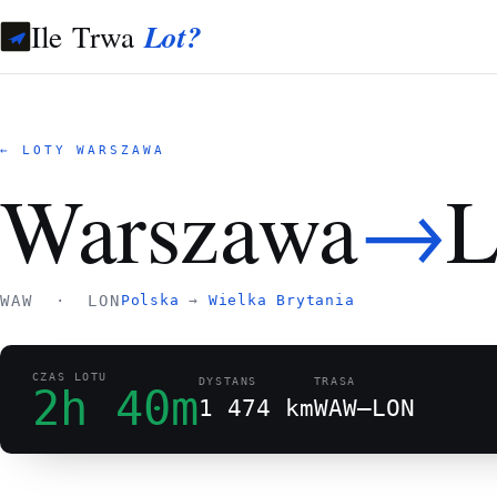
Ile Trwa
Lot?
← LOTY WARSZAWA
→
Warszawa
L
WAW · LON
Polska
→
Wielka Brytania
CZAS LOTU
DYSTANS
TRASA
2h 40m
1 474 km
WAW–LON