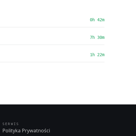
0h 42m
7h 30m
1h 22m
SERWIS
Polityka Prywatności