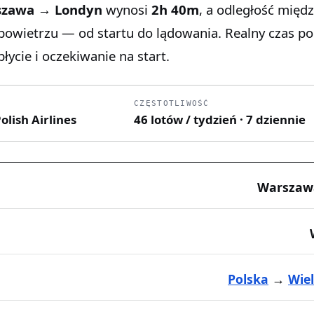
szawa → Londyn
wynosi
2h 40m
, a odległość międ
 powietrzu — od startu do lądowania. Realny czas p
łycie i oczekiwanie na start.
CZĘSTOTLIWOŚĆ
olish Airlines
46 lotów / tydzień · 7 dziennie
Warszaw
Polska
→
Wie