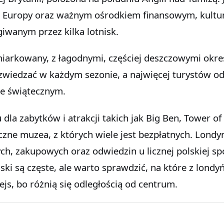
i Europy oraz ważnym ośrodkiem finansowym, kultu
iwanym przez kilka lotnisk.
umiarkowany, z łagodnymi, częściej deszczowymi okr
zwiedzać w każdym sezonie, a najwięcej turystów o
ie świątecznym.
 dla zabytków i atrakcji takich jak Big Ben, Tower o
czne muzea, z których wiele jest bezpłatnych. Londy
h, zakupowych oraz odwiedzin u licznej polskiej sp
lski są częste, ale warto sprawdzić, na które z londy
rejs, bo różnią się odległością od centrum.