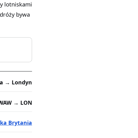
zy lotniskami
odróży bywa
a → Londyn
WAW → LON
lka Brytania