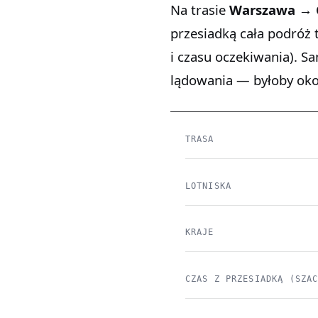
Na trasie
Warszawa → G
przesiadką cała podróż
i czasu oczekiwania). S
lądowania — byłoby ok
TRASA
LOTNISKA
KRAJE
CZAS Z PRZESIADKĄ (SZA