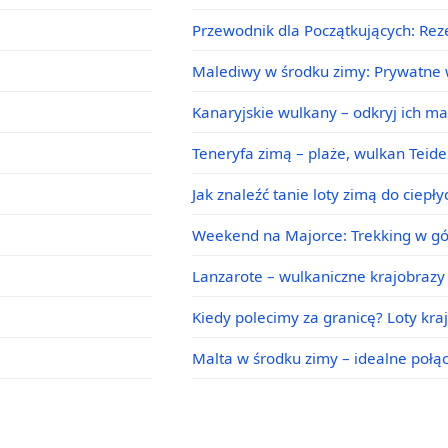
Przewodnik dla Początkujących: Rez
Malediwy w środku zimy: Prywatne w
Kanaryjskie wulkany – odkryj ich m
Teneryfa zimą – plaże, wulkan Teid
Jak znaleźć tanie loty zimą do ciepł
Weekend na Majorce: Trekking w g
Lanzarote – wulkaniczne krajobrazy 
Kiedy polecimy za granicę? Loty kra
Malta w środku zimy – idealne poł