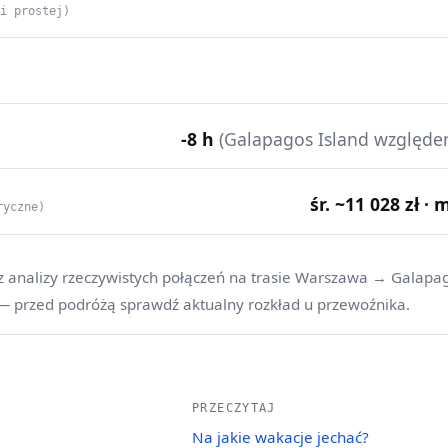
ii prostej)
-8 h
(Galapagos Island względ
śr. ~11 028 zł · 
ryczne)
z analizy rzeczywistych połączeń na trasie Warszawa → Galapag
 — przed podróżą sprawdź aktualny rozkład u przewoźnika.
PRZECZYTAJ
Na jakie wakacje jechać?