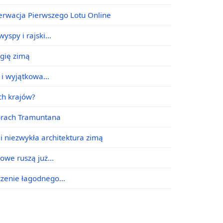
erwacja Pierwszego Lotu Online
yspy i rajski…
agię zimą
e i wyjątkowa…
ych krajów?
órach Tramuntana
i niezwykła architektura zimą
jowe ruszą już…
ączenie łagodnego…