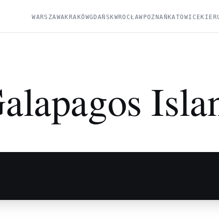
WARSZAWA
KRAKÓW
GDAŃSK
WROCŁAW
POZNAŃ
KATOWICE
KIER
alapagos Isla