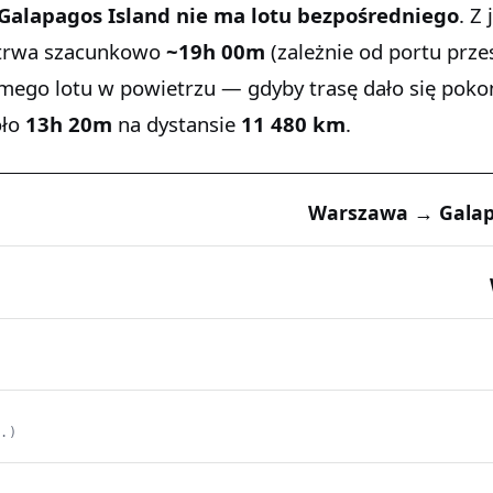
alapagos Island
nie ma lotu bezpośredniego
. Z
 trwa szacunkowo
~19h 00m
(zależnie od portu prz
amego lotu w powietrzu — gdyby trasę dało się poko
oło
13h 20m
na dystansie
11 480 km
.
Warszawa → Galap
C.)