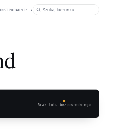
UNKI
PORADNIK
▾
nd
Brak lotu bezpośredniego