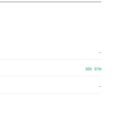
—
30h 07m
—