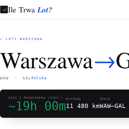
Ile Trwa
Lot?
← LOTY WARSZAWA
→
Warszawa
G
WAW · GAL
Polska
CZAS Z PRZESIADKĄ (SZAC.)
DYSTANS
TRASA
~19h 00m
11 480 km
WAW–GAL