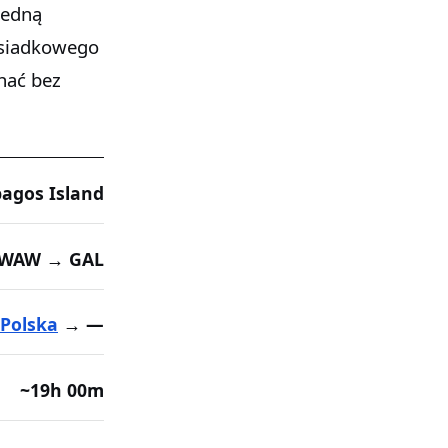
 jedną
esiadkowego
nać bez
agos Island
WAW → GAL
Polska
→ —
~19h 00m