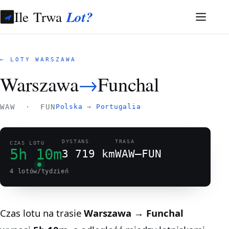
Ile Trwa
Lot?
← LOTY WARSZAWA
Warszawa
→
Funchal
WAW · FUN
Polska
→
Portugalia
DYSTANS
TRASA
CZAS LOTU
5h 10m
3 719 km
WAW–FUN
4 lotów/tydzień
Czas lotu na trasie
Warszawa → Funchal