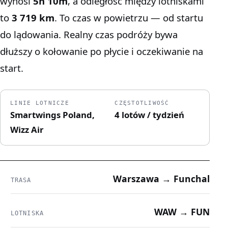
wynosi
5h 10m
, a odległość między lotniskami
to
3 719 km
. To czas w powietrzu — od startu
do lądowania. Realny czas podróży bywa
dłuższy o kołowanie po płycie i oczekiwanie na
start.
LINIE LOTNICZE
CZĘSTOTLIWOŚĆ
Smartwings Poland,
4 lotów / tydzień
Wizz Air
Warszawa → Funchal
TRASA
WAW → FUN
LOTNISKA