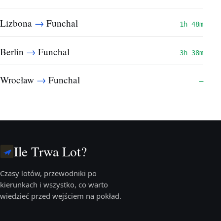
→
Lizbona
Funchal
1h 48m
→
Berlin
Funchal
3h 38m
→
Wrocław
Funchal
—
Ile Trwa Lot?
Czasy lotów, przewodniki po
kierunkach i wszystko, co warto
wiedzieć przed wejściem na pokład.