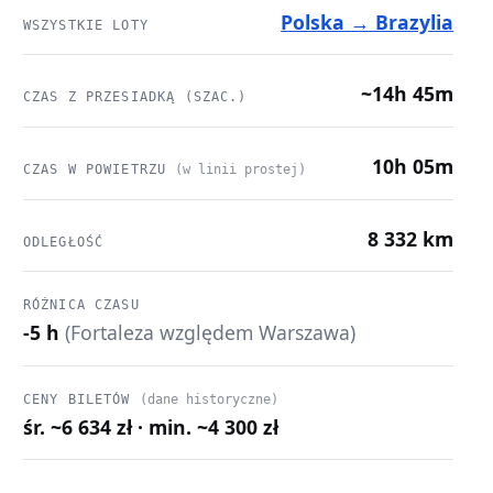
Polska → Brazylia
WSZYSTKIE LOTY
~14h 45m
CZAS Z PRZESIADKĄ (SZAC.)
10h 05m
CZAS W POWIETRZU
(w linii prostej)
8 332 km
ODLEGŁOŚĆ
RÓŻNICA CZASU
-5 h
(Fortaleza względem Warszawa)
CENY BILETÓW
(dane historyczne)
śr. ~6 634 zł · min. ~4 300 zł