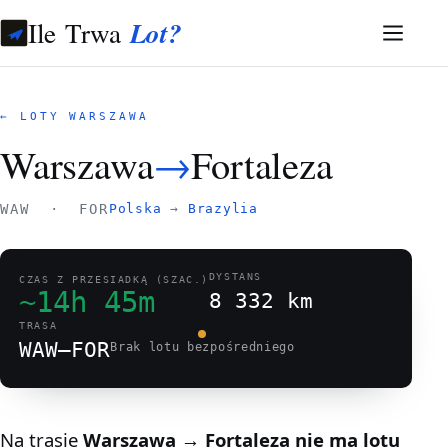
Ile Trwa
Lot?
← LOTY WARSZAWA
Warszawa
→
Fortaleza
WAW · FOR
Polska
→
Brazylia
DYSTANS
CZAS Z PRZESIADKĄ (SZAC.)
~14h 45m
8 332 km
TRASA
WAW–FOR
Brak lotu bezpośredniego
Na trasie
Warszawa → Fortaleza
nie ma lotu