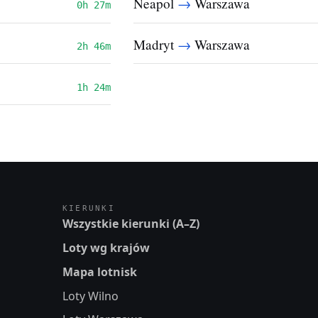
→
Neapol
Warszawa
0h 27m
→
Madryt
Warszawa
2h 46m
1h 24m
KIERUNKI
Wszystkie kierunki (A–Z)
Loty wg krajów
Mapa lotnisk
Loty Wilno