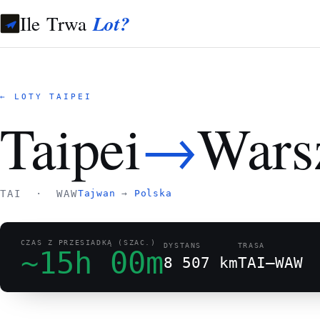
Ile Trwa
Lot?
← LOTY TAIPEI
→
Taipei
Wars
TAI · WAW
Tajwan
→
Polska
CZAS Z PRZESIADKĄ (SZAC.)
DYSTANS
TRASA
~15h 00m
8 507 km
TAI–WAW