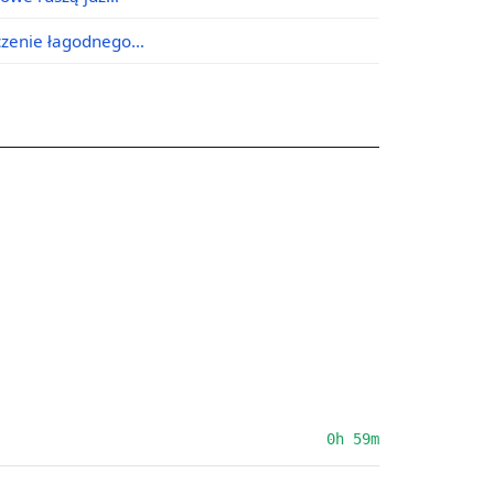
ączenie łagodnego…
0h 59m