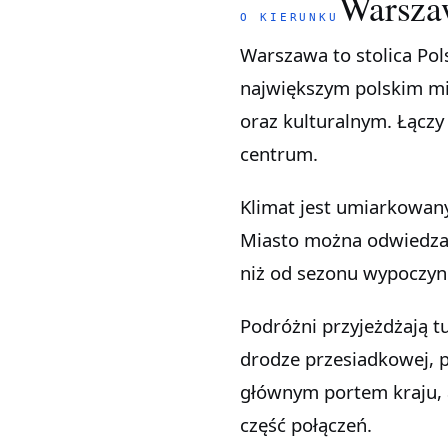
Warsza
O KIERUNKU
Warszawa to stolica Polski, położona w centralnej części kraju, nad Wisłą. Jest
największym polskim m
oraz kulturalnym. Łącz
centrum.
Klimat jest umiarkowany
Miasto można odwiedzać 
niż od sezonu wypoczy
Podróżni przyjeżdżają t
drodze przesiadkowej, p
głównym portem kraju, a
część połączeń.