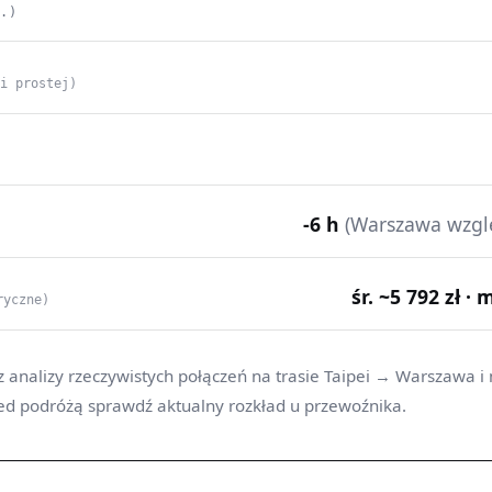
C.)
ii prostej)
-6 h
(Warszawa wzgl
śr. ~5 792 zł · 
ryczne)
z analizy rzeczywistych połączeń na trasie Taipei → Warszawa i
ed podróżą sprawdź aktualny rozkład u przewoźnika.