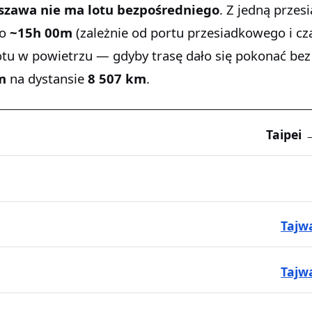
rszawa
nie ma lotu bezpośredniego
. Z jedną przes
wo
~15h 00m
(zależnie od portu przesiadkowego i cz
otu w powietrzu — gdyby trasę dało się pokonać bez
m
na dystansie
8 507 km
.
Taipei
Tajw
Tajw