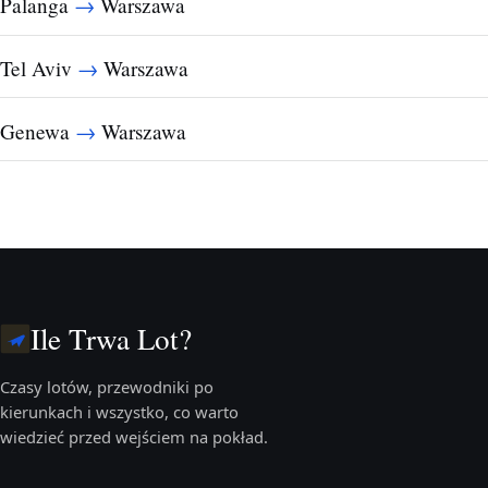
→
Palanga
Warszawa
→
Tel Aviv
Warszawa
→
Genewa
Warszawa
Ile Trwa Lot?
Czasy lotów, przewodniki po
kierunkach i wszystko, co warto
wiedzieć przed wejściem na pokład.