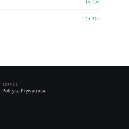
1h 30m
2h 32m
SERWIS
Polityka Prywatności