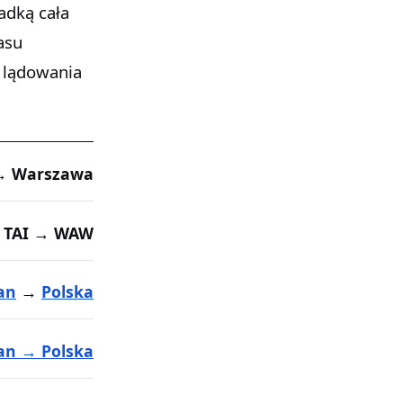
iadką cała
asu
 lądowania
 → Warszawa
TAI → WAW
an
→
Polska
an → Polska