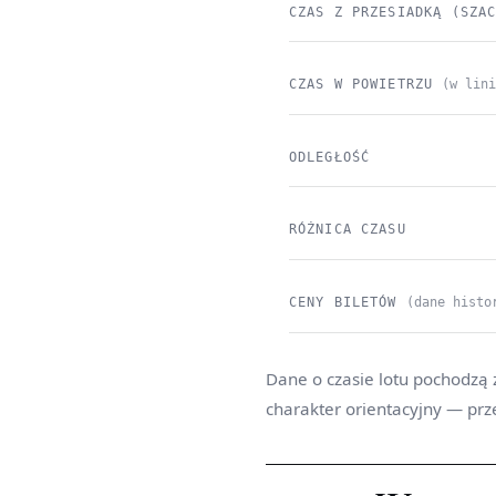
CZAS Z PRZESIADKĄ (SZA
CZAS W POWIETRZU
(w lin
ODLEGŁOŚĆ
RÓŻNICA CZASU
CENY BILETÓW
(dane histo
Dane o czasie lotu pochodzą 
charakter orientacyjny — prz