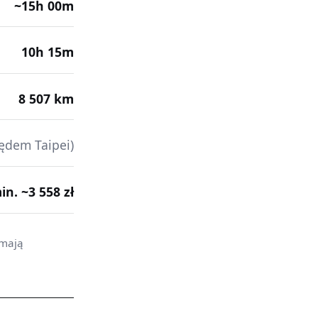
~15h 00m
10h 15m
8 507 km
ędem Taipei)
min. ~3 558 zł
 mają