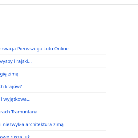
erwacja Pierwszego Lotu Online
yspy i rajski…
agię zimą
ych krajów?
e i wyjątkowa…
órach Tramuntana
i niezwykła architektura zimą
jowe ruszą już…