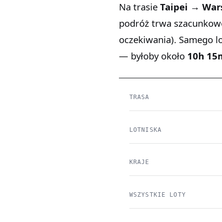
Na trasie
Taipei → Wa
podróż trwa szacunko
oczekiwania). Samego l
— byłoby około
10h 15
TRASA
LOTNISKA
KRAJE
WSZYSTKIE LOTY