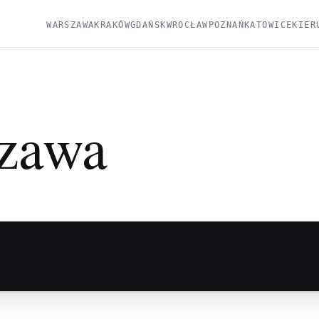
WARSZAWA
KRAKÓW
GDAŃSK
WROCŁAW
POZNAŃ
KATOWICE
KIER
zawa