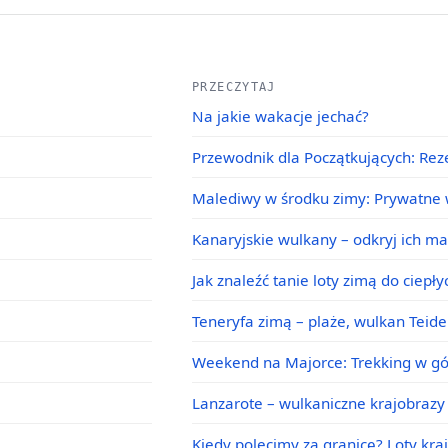
PRZECZYTAJ
Na jakie wakacje jechać?
Przewodnik dla Początkujących: Rez
Malediwy w środku zimy: Prywatne w
Kanaryjskie wulkany – odkryj ich m
Jak znaleźć tanie loty zimą do ciepł
Teneryfa zimą – plaże, wulkan Teid
Weekend na Majorce: Trekking w g
Lanzarote – wulkaniczne krajobrazy 
Kiedy polecimy za granicę? Loty kra