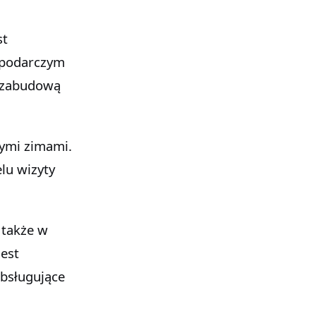
spodarczym
ą zabudową
nymi zimami.
lu wizyty
 także w
jest
obsługujące