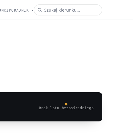
UNKI
PORADNIK
▾
Brak lotu bezpośredniego