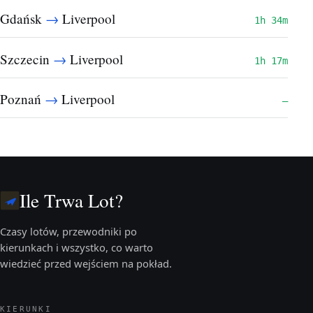
→
Gdańsk
Liverpool
1h 34m
→
Szczecin
Liverpool
1h 17m
→
Poznań
Liverpool
—
Ile Trwa Lot?
Czasy lotów, przewodniki po
kierunkach i wszystko, co warto
wiedzieć przed wejściem na pokład.
KIERUNKI