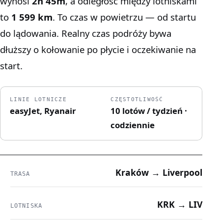
wynosi
2h 45m
, a odległość między lotniskami
to
1 599 km
. To czas w powietrzu — od startu
do lądowania. Realny czas podróży bywa
dłuższy o kołowanie po płycie i oczekiwanie na
start.
LINIE LOTNICZE
CZĘSTOTLIWOŚĆ
easyJet, Ryanair
10 lotów / tydzień ·
codziennie
Kraków → Liverpool
TRASA
KRK → LIV
LOTNISKA