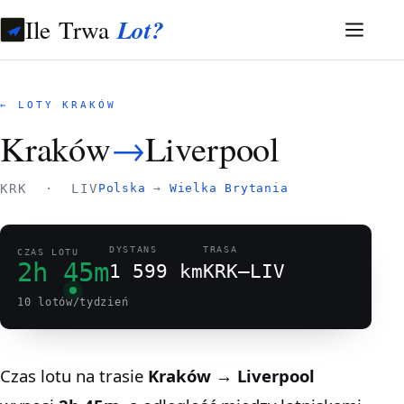
Ile Trwa
Lot?
← LOTY KRAKÓW
Kraków
→
Liverpool
KRK · LIV
Polska
→
Wielka Brytania
DYSTANS
TRASA
CZAS LOTU
2h 45m
1 599 km
KRK–LIV
10 lotów/tydzień
Czas lotu na trasie
Kraków → Liverpool