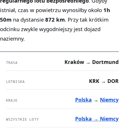
regularnego lotu bezpośredniego
. Gdyby
istniał, czas w powietrzu wynosiłby około
1h
50m
na dystansie
872 km
. Przy tak krótkim
odcinku zwykle wygodniejszy jest dojazd
naziemny.
Kraków → Dortmund
TRASA
KRK → DOR
LOTNISKA
Polska
→
Niemcy
KRAJE
Polska → Niemcy
WSZYSTKIE LOTY