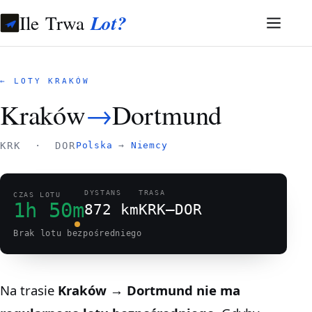
Ile Trwa
Lot?
← LOTY KRAKÓW
Kraków
→
Dortmund
KRK · DOR
Polska
→
Niemcy
DYSTANS
TRASA
CZAS LOTU
1h 50m
872 km
KRK–DOR
Brak lotu bezpośredniego
Na trasie
Kraków → Dortmund
nie ma