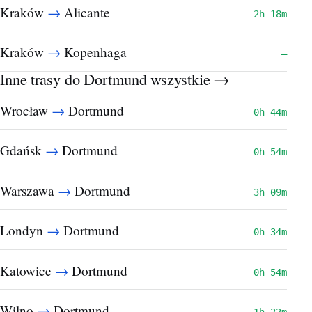
→
Kraków
Alicante
2h 18m
→
Kraków
Kopenhaga
—
Inne trasy do Dortmund
wszystkie →
→
Wrocław
Dortmund
0h 44m
→
Gdańsk
Dortmund
0h 54m
→
Warszawa
Dortmund
3h 09m
→
Londyn
Dortmund
0h 34m
→
Katowice
Dortmund
0h 54m
→
Wilno
Dortmund