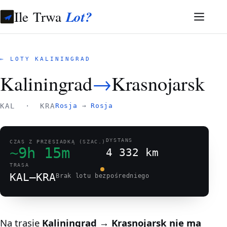
Ile Trwa
Lot?
← LOTY KALININGRAD
Kaliningrad
→
Krasnojarsk
KAL · KRA
Rosja
→
Rosja
DYSTANS
CZAS Z PRZESIADKĄ (SZAC.)
~9h 15m
4 332 km
TRASA
KAL–KRA
Brak lotu bezpośredniego
Na trasie
Kaliningrad → Krasnojarsk
nie ma