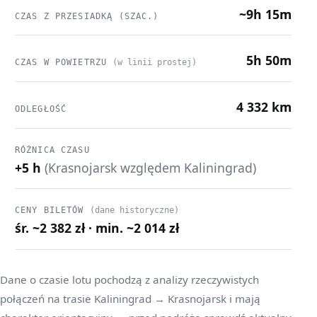
~9h 15m
CZAS Z PRZESIADKĄ (SZAC.)
5h 50m
CZAS W POWIETRZU
(w linii prostej)
4 332 km
ODLEGŁOŚĆ
RÓŻNICA CZASU
+5 h
(Krasnojarsk względem Kaliningrad)
CENY BILETÓW
(dane historyczne)
śr. ~2 382 zł · min. ~2 014 zł
Dane o czasie lotu pochodzą z analizy rzeczywistych
połączeń na trasie Kaliningrad → Krasnojarsk i mają