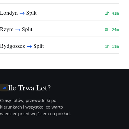
→
Londyn
Split
1h 41m
→
Rzym
Split
0h 24m
→
Bydgoszcz
Split
1h 11m
Ile Trwa Lot?
Czasy lotów, przewodniki po
kierunkach i wszystko, co warto
wiedzieć przed wejściem na pokład.