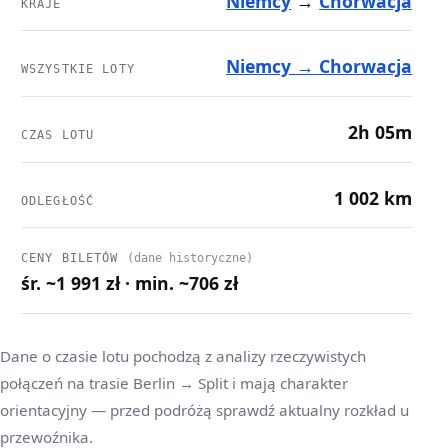
Niemcy
→
Chorwacja
KRAJE
Niemcy → Chorwacja
WSZYSTKIE LOTY
2h 05m
CZAS LOTU
1 002 km
ODLEGŁOŚĆ
CENY BILETÓW
(dane historyczne)
śr. ~1 991 zł · min. ~706 zł
Dane o czasie lotu pochodzą z analizy rzeczywistych
połączeń na trasie Berlin → Split i mają charakter
orientacyjny — przed podróżą sprawdź aktualny rozkład u
przewoźnika.