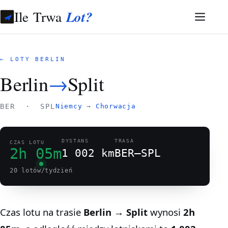
Ile Trwa
Lot?
← LOTY BERLIN
Berlin
→
Split
BER · SPL
Niemcy
→
Chorwacja
DYSTANS
TRASA
CZAS LOTU
2h 05m
1 002 km
BER–SPL
20 lotów/tydzień
Czas lotu na trasie
Berlin → Split
wynosi
2h