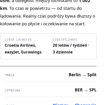
05m
, a odległość między lotniskami to
1 002
km
. To czas w powietrzu — od startu do
lądowania. Realny czas podróży bywa dłuższy o
kołowanie po płycie i oczekiwanie na start.
LINIE LOTNICZE
CZĘSTOTLIWOŚĆ
Croatia Airlines,
20 lotów / tydzień ·
easyJet, Eurowings
3 dziennie
Berlin → Split
TRASA
BER → SPL
LOTNISKA