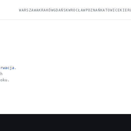
WARSZAWA
KRAKÓW
GDAŃSK
WROCŁAW
POZNAŃ
KATOWICE
KIER
orwacja
.
ch
roku.