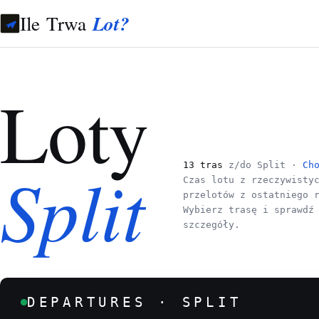
Ile Trwa
Lot?
Loty
Split
13 tras
z/do Split ·
Ch
Czas lotu z rzeczywisty
przelotów z ostatniego 
Wybierz trasę i sprawdź
szczegóły.
DEPARTURES · SPLIT