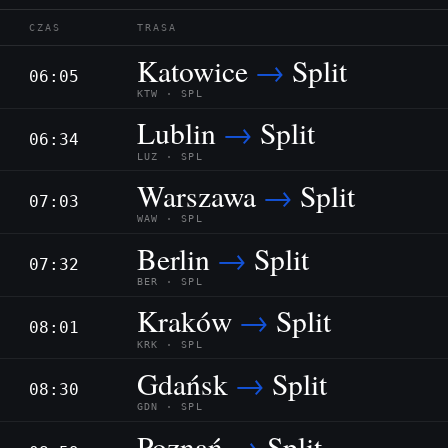
CZAS
TRASA
Katowice
→
Split
06:05
KTW · SPL
Lublin
→
Split
06:34
LUZ · SPL
Warszawa
→
Split
07:03
WAW · SPL
Berlin
→
Split
07:32
BER · SPL
Kraków
→
Split
08:01
KRK · SPL
Gdańsk
→
Split
08:30
GDN · SPL
Poznań
→
Split