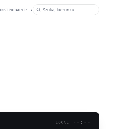
UNKI
PORADNIK
▾
--:--
LOCAL