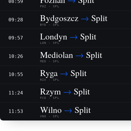
08:59
POZ · SPL
Bydgoszcz
→
Split
09:28
BYD · SPL
Londyn
→
Split
09:57
LON · SPL
Mediolan
→
Split
10:26
MED · SPL
Ryga
→
Split
10:55
RIX · SPL
Rzym
→
Split
11:24
FCO · SPL
Wilno
→
Split
11:53
VNO · SPL