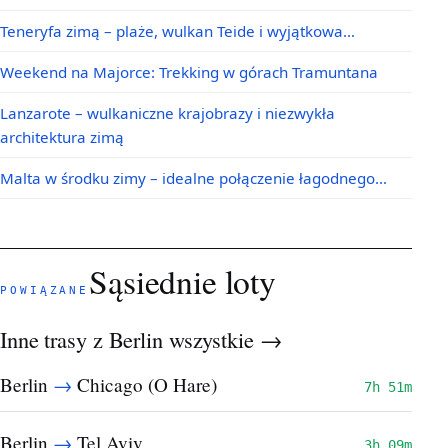
Teneryfa zimą – plaże, wulkan Teide i wyjątkowa…
Weekend na Majorce: Trekking w górach Tramuntana
Lanzarote – wulkaniczne krajobrazy i niezwykła
architektura zimą
Malta w środku zimy – idealne połączenie łagodnego…
Sąsiednie loty
POWIĄZANE
Inne trasy z Berlin
wszystkie →
→
Berlin
Chicago (O Hare)
7h 51m
→
Berlin
Tel Aviv
3h 09m