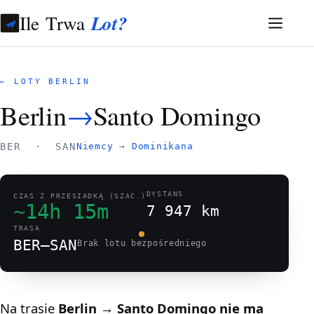
Ile Trwa
Lot?
← LOTY BERLIN
Berlin
→
Santo Domingo
BER · SAN
Niemcy
→
Dominikana
DYSTANS
CZAS Z PRZESIADKĄ (SZAC.)
~14h 15m
7 947 km
TRASA
BER–SAN
Brak lotu bezpośredniego
Na trasie
Berlin → Santo Domingo
nie ma