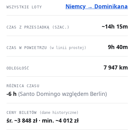
Niemcy → Dominikana
WSZYSTKIE LOTY
~14h 15m
CZAS Z PRZESIADKĄ (SZAC.)
9h 40m
CZAS W POWIETRZU
(w linii prostej)
7 947 km
ODLEGŁOŚĆ
RÓŻNICA CZASU
-6 h
(Santo Domingo względem Berlin)
CENY BILETÓW
(dane historyczne)
śr. ~3 848 zł · min. ~4 012 zł