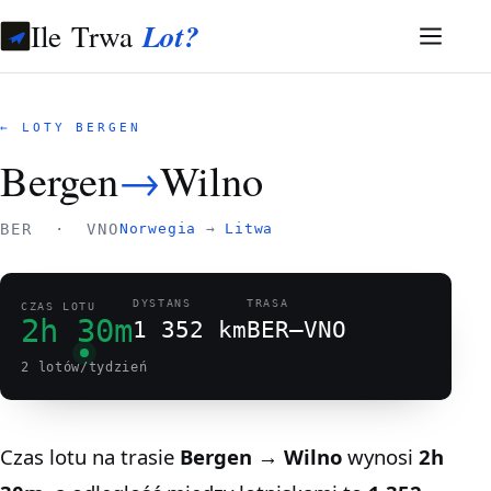
Ile Trwa
Lot?
← LOTY BERGEN
Bergen
→
Wilno
BER · VNO
Norwegia
→
Litwa
DYSTANS
TRASA
CZAS LOTU
2h 30m
1 352 km
BER–VNO
2 lotów/tydzień
Czas lotu na trasie
Bergen → Wilno
wynosi
2h