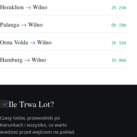
→
Heraklion
Wilno
2h 23m
→
Palanga
Wilno
0h 19m
→
Orsta Volda
Wilno
1h 32m
→
Hamburg
Wilno
1h 06m
Ile Trwa Lot?
Czasy lotów, przewodniki po
kierunkach i wszystko, co warto
wiedzieć przed wejściem na pokład.