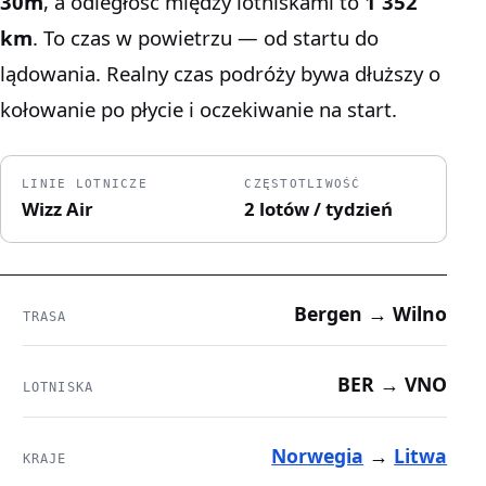
30m
, a odległość między lotniskami to
1 352
km
. To czas w powietrzu — od startu do
lądowania. Realny czas podróży bywa dłuższy o
kołowanie po płycie i oczekiwanie na start.
LINIE LOTNICZE
CZĘSTOTLIWOŚĆ
Wizz Air
2 lotów / tydzień
Bergen → Wilno
TRASA
BER → VNO
LOTNISKA
Norwegia
→
Litwa
KRAJE