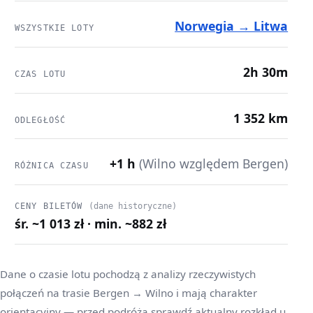
Norwegia → Litwa
WSZYSTKIE LOTY
2h 30m
CZAS LOTU
1 352 km
ODLEGŁOŚĆ
+1 h
(Wilno względem Bergen)
RÓŻNICA CZASU
CENY BILETÓW
(dane historyczne)
śr. ~1 013 zł · min. ~882 zł
Dane o czasie lotu pochodzą z analizy rzeczywistych
połączeń na trasie Bergen → Wilno i mają charakter
orientacyjny — przed podróżą sprawdź aktualny rozkład u