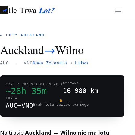
Ile Trwa
Lot?
← LOTY AUCKLAND
Auckland
→
Wilno
AUC · VNO
Nowa Zelandia
→
Litwa
DYSTANS
CZAS Z PRZESIADKĄ (SZAC.)
~26h 35m
16 980 km
TRASA
AUC–VNO
Brak lotu bezpośredniego
Na trasie
Auckland → Wilno
nie ma lotu