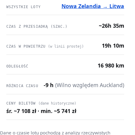
Nowa Zelandia → Litwa
WSZYSTKIE LOTY
~26h 35m
CZAS Z PRZESIADKĄ (SZAC.)
19h 10m
CZAS W POWIETRZU
(w linii prostej)
16 980 km
ODLEGŁOŚĆ
-9 h
(Wilno względem Auckland)
RÓŻNICA CZASU
CENY BILETÓW
(dane historyczne)
śr. ~7 108 zł · min. ~5 741 zł
Dane o czasie lotu pochodzą z analizy rzeczywistych