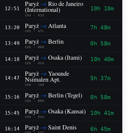
Paryż
→
Rio de Janeiro
10h 10m
(International)
12:51
CDG · RIO
Paryż
→
Atlanta
7h 48m
13:20
CDG · ATL
Paryż
→
Berlin
0h 58m
13:49
CDG · BER
Paryż
→
Osaka (Itami)
10h 40m
14:18
CDG · OSA
Paryż
→
Yaounde
5h 37m
Nsimalen Apt.
14:47
CDG · YAO
Paryż
→
Berlin (Tegel)
0h 58m
15:16
CDG · BER
Paryż
→
Osaka (Kansai)
10h 41m
15:45
CDG · OSA
Paryż
→
Saint Denis
6h 45m
16:14
CDG · SAI