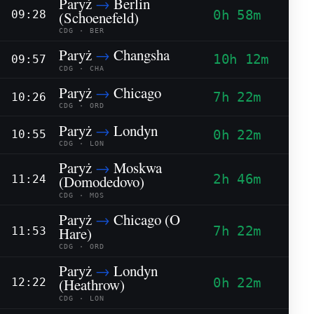
Paryż
→
Berlin
0h 58m
(Schoenefeld)
09:28
CDG · BER
Paryż
→
Changsha
10h 12m
09:57
CDG · CHA
Paryż
→
Chicago
7h 22m
10:26
CDG · ORD
Paryż
→
Londyn
0h 22m
10:55
CDG · LON
Paryż
→
Moskwa
2h 46m
(Domodedovo)
11:24
CDG · MOS
Paryż
→
Chicago (O
7h 22m
Hare)
11:53
CDG · ORD
Paryż
→
Londyn
0h 22m
(Heathrow)
12:22
CDG · LON