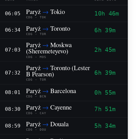
Paryż
→
Tokio
10h 46m
06:05
CDG · TOK
Paryż
→
Toronto
6h 39m
06:34
CDG · TOR
Paryż
→
Moskwa
2h 45m
(Sheremeteyevo)
07:03
CDG · MOS
Paryż
→
Toronto (Lester
6h 39m
B Pearson)
07:32
CDG · TOR
Paryż
→
Barcelona
0h 55m
08:01
CDG · BCN
Paryż
→
Cayenne
7h 51m
08:30
CDG · CAY
Paryż
→
Douala
5h 34m
08:59
CDG · DOU