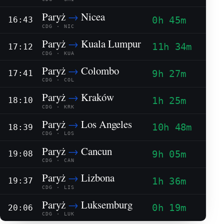
Paryż
→
Nicea
0h 45m
16:43
CDG · NIC
Paryż
→
Kuala Lumpur
11h 34m
17:12
CDG · KUA
Paryż
→
Colombo
9h 27m
17:41
CDG · COL
Paryż
→
Kraków
1h 25m
18:10
CDG · KRK
Paryż
→
Los Angeles
10h 48m
18:39
CDG · LOS
Paryż
→
Cancun
9h 05m
19:08
CDG · CAN
Paryż
→
Lizbona
1h 36m
19:37
CDG · LIS
Paryż
→
Luksemburg
0h 19m
20:06
CDG · LUK