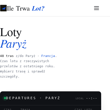
Ile Trwa
Lot?
Loty
Paryż
48 tras
z/do Paryż ·
Francja
.
Czas lotu z rzeczywistych
przelotów z ostatniego roku.
Wybierz trasę i sprawdź
szczegóły.
DEPARTURES · PARYŻ
--:--
LOCAL
CZAS
TRASA
CZAS LOTU