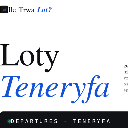
Ile Trwa
Lot?
Loty
Teneryfa
2
H
r
o
s
DEPARTURES · TENERYFA