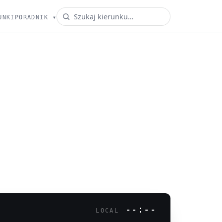
UNKI
PORADNIK
▾
--:--
LOCAL