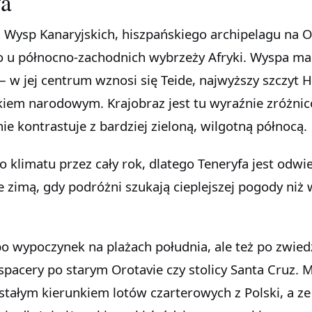
fa
o u północno-zachodnich wybrzeży Afryki. Wyspa ma
 w jej centrum wznosi się Teide, najwyższy szczyt H
kiem narodowym. Krajobraz jest tu wyraźnie zróżni
ie kontrastuje z bardziej zieloną, wilgotną północą.
o klimatu przez cały rok, dlatego Teneryfa jest odw
e zimą, gdy podróżni szukają cieplejszej pogody niż
 po wypoczynek na plażach południa, ale też po zwied
 spacery po starym Orotavie czy stolicy Santa Cruz.
t stałym kierunkiem lotów czarterowych z Polski, a z