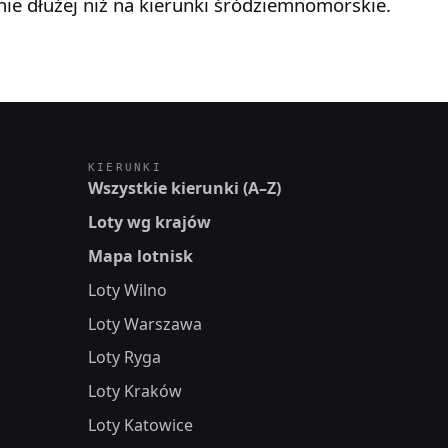
nie dłużej niż na kierunki śródziemnomorskie.
KIERUNKI
Wszystkie kierunki (A–Z)
Loty wg krajów
Mapa lotnisk
Loty Wilno
Loty Warszawa
Loty Ryga
Loty Kraków
Loty Katowice