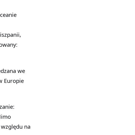
iszpanii,
cowany:
iedzana we
 w Europie
zanie:
 Mimo
e względu na