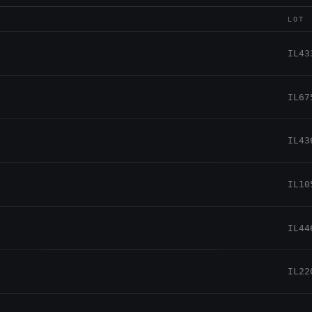
LOT
IL43
IL67
IL43
IL10
IL44
IL22