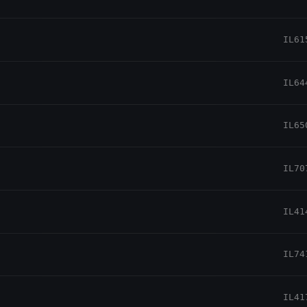
IL61
IL64
IL65
IL70
IL41
IL74
IL41