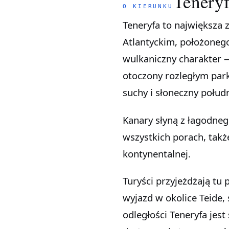
Tenery
O KIERUNKU
Teneryfa to największa z Wysp Kanaryjskich, hiszpańskiego archipelagu na Oceanie
Atlantyckim, położoneg
wulkaniczny charakter —
otoczony rozległym par
suchy i słoneczny połudn
Kanary słyną z łagodneg
wszystkich porach, takż
kontynentalnej.
Turyści przyjeżdżają tu
wyjazd w okolice Teide,
odległości Teneryfa jes