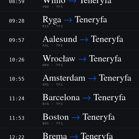
08:59
VNO · TFS
Ryga
→
Teneryfa
09:28
RIX · TFS
Aalesund
→
Teneryfa
09:57
AAL · TFS
Wrocław
→
Teneryfa
10:26
WRO · TFS
Amsterdam
→
Teneryfa
10:55
AMS · TFS
Barcelona
→
Teneryfa
11:24
BCN · TFS
Boston
→
Teneryfa
11:53
BOS · TFS
Brema
→
Teneryfa
12:22