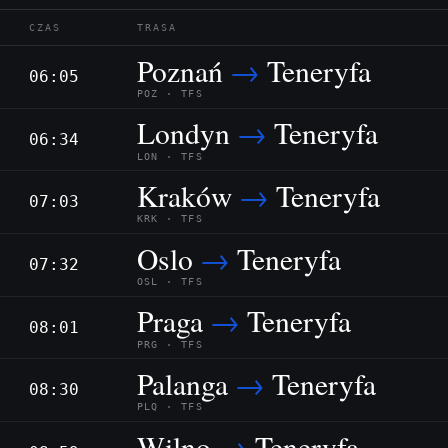
CZAS
TRASA
Poznań
→
Teneryfa
06:05
POZ · TFS
Londyn
→
Teneryfa
06:34
LON · TFS
Kraków
→
Teneryfa
07:03
KRK · TFS
Oslo
→
Teneryfa
07:32
OSL · TFS
Praga
→
Teneryfa
08:01
PRG · TFS
Palanga
→
Teneryfa
08:30
PLQ · TFS
Wilno
→
Teneryfa