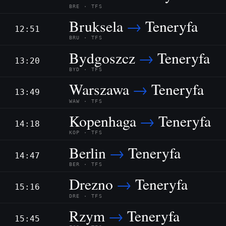
BRE · TFS
Bruksela
→
Teneryfa
12:51
BRU · TFS
Bydgoszcz
→
Teneryfa
13:20
BYD · TFS
Warszawa
→
Teneryfa
13:49
WAW · TFS
Kopenhaga
→
Teneryfa
14:18
KOP · TFS
Berlin
→
Teneryfa
14:47
BER · TFS
Drezno
→
Teneryfa
15:16
DRE · TFS
Rzym
→
Teneryfa
15:45