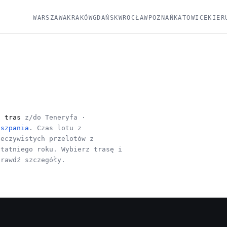
WARSZAWA
KRAKÓW
GDAŃSK
WROCŁAW
POZNAŃ
KATOWICE
KIER
6 tras
z/do Teneryfa ·
iszpania
. Czas lotu z
zeczywistych przelotów z
statniego roku. Wybierz trasę i
prawdź szczegóły.