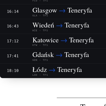
FCO · TFS
Glasgow
→
Teneryfa
16:14
GLA · TFS
Wiedeń
→
Teneryfa
16:43
WIE · TFS
Katowice
→
Teneryfa
17:12
KTW · TFS
Gdańsk
→
Teneryfa
17:41
GDN · TFS
Łódz
→
Teneryfa
18:10
LOD · TFS