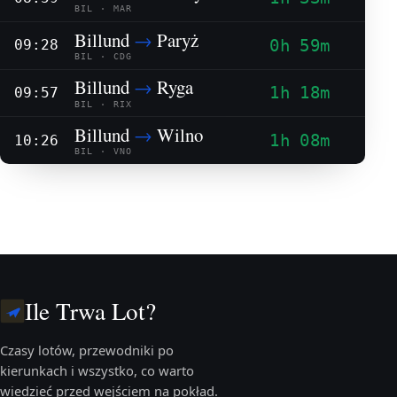
BIL · MAR
Billund
→
Paryż
0h 59m
09:28
BIL · CDG
Billund
→
Ryga
1h 18m
09:57
BIL · RIX
Billund
→
Wilno
1h 08m
10:26
BIL · VNO
Ile Trwa Lot?
Czasy lotów, przewodniki po
kierunkach i wszystko, co warto
wiedzieć przed wejściem na pokład.