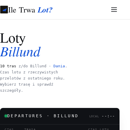
Ile Trwa
Lot?
Loty
Billund
10 tras
z/do Billund ·
Dania
.
Czas lotu z rzeczywistych
przelotów z ostatniego roku.
Wybierz trasę i sprawdź
szczegóły.
DEPARTURES · BILLUND
--:--
LOCAL
CZAS
TRASA
CZAS LOTU