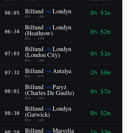
Billund
→
Londyn
0h 51m
06:05
BIL · LON
Billund
→
Londyn
0h 52m
(Heathrow)
06:34
BIL · LON
Billund
→
Londyn
0h 51m
(London City)
07:03
BIL · LON
Billund
→
Antalya
2h 56m
07:32
BIL · AYT
Billund
→
Paryż
0h 57m
(Charles De Gaulle)
08:01
BIL · CDG
Billund
→
Londyn
0h 52m
(Gatwick)
08:30
BIL · LON
Billund
→
Marsylia
1h 33m
08:59