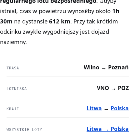
regularnego lotu bezpośredniego
. Gdyby
istniał, czas w powietrzu wynosiłby około
1h
30m
na dystansie
612 km
. Przy tak krótkim
odcinku zwykle wygodniejszy jest dojazd
naziemny.
Wilno → Poznań
TRASA
VNO → POZ
LOTNISKA
Litwa
→
Polska
KRAJE
Litwa → Polska
WSZYSTKIE LOTY