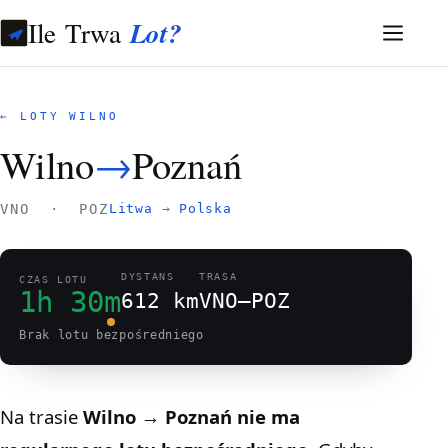
Ile Trwa
Lot?
← LOTY WILNO
Wilno
→
Poznań
VNO · POZ
Litwa
→
Polska
DYSTANS
TRASA
CZAS LOTU
1h 30m
612 km
VNO–POZ
Brak lotu bezpośredniego
Na trasie
Wilno → Poznań
nie ma