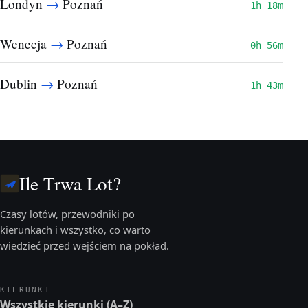
→
Londyn
Poznań
1h 18m
→
Wenecja
Poznań
0h 56m
→
Dublin
Poznań
1h 43m
Ile Trwa Lot?
Czasy lotów, przewodniki po
kierunkach i wszystko, co warto
wiedzieć przed wejściem na pokład.
KIERUNKI
Wszystkie kierunki (A–Z)