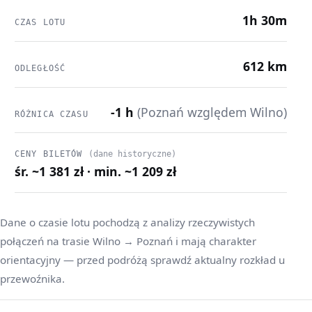
1h 30m
CZAS LOTU
612 km
ODLEGŁOŚĆ
-1 h
(Poznań względem Wilno)
RÓŻNICA CZASU
CENY BILETÓW
(dane historyczne)
śr. ~1 381 zł · min. ~1 209 zł
Dane o czasie lotu pochodzą z analizy rzeczywistych
połączeń na trasie Wilno → Poznań i mają charakter
orientacyjny — przed podróżą sprawdź aktualny rozkład u
przewoźnika.