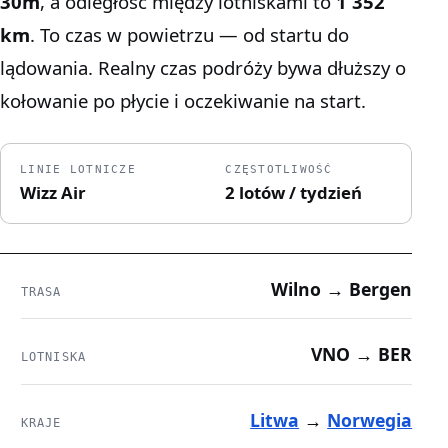
30m
, a odległość między lotniskami to
1 352
km
. To czas w powietrzu — od startu do
lądowania. Realny czas podróży bywa dłuższy o
kołowanie po płycie i oczekiwanie na start.
LINIE LOTNICZE
CZĘSTOTLIWOŚĆ
Wizz Air
2 lotów / tydzień
Wilno → Bergen
TRASA
VNO → BER
LOTNISKA
Litwa
→
Norwegia
KRAJE