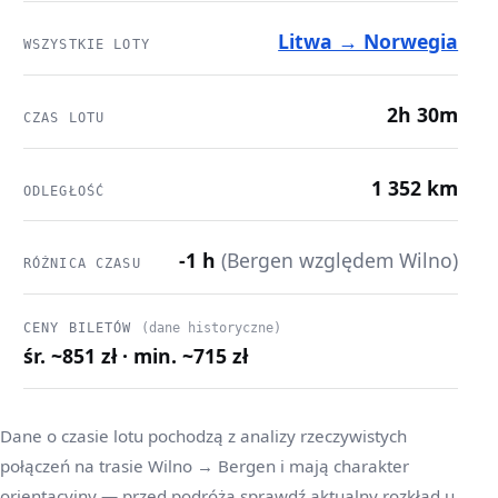
Litwa → Norwegia
WSZYSTKIE LOTY
2h 30m
CZAS LOTU
1 352 km
ODLEGŁOŚĆ
-1 h
(Bergen względem Wilno)
RÓŻNICA CZASU
CENY BILETÓW
(dane historyczne)
śr. ~851 zł · min. ~715 zł
Dane o czasie lotu pochodzą z analizy rzeczywistych
połączeń na trasie Wilno → Bergen i mają charakter
orientacyjny — przed podróżą sprawdź aktualny rozkład u