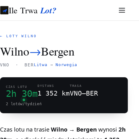
Ile Trwa
Lot?
← LOTY WILNO
Wilno
→
Bergen
VNO · BER
Litwa
→
Norwegia
DYSTANS
TRASA
CZAS LOTU
2h 30m
1 352 km
VNO–BER
2 lotów/tydzień
Czas lotu na trasie
Wilno → Bergen
wynosi
2h