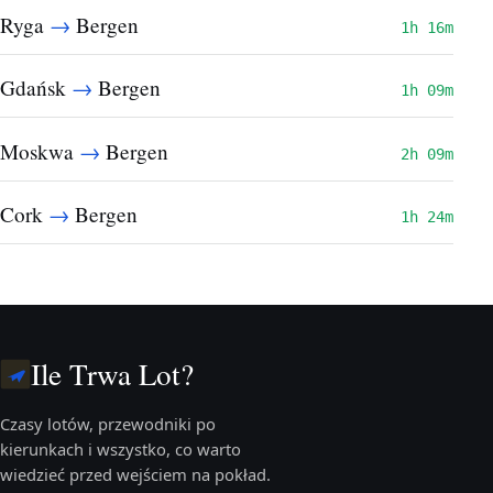
→
Ryga
Bergen
1h 16m
→
Gdańsk
Bergen
1h 09m
→
Moskwa
Bergen
2h 09m
→
Cork
Bergen
1h 24m
Ile Trwa Lot?
Czasy lotów, przewodniki po
kierunkach i wszystko, co warto
wiedzieć przed wejściem na pokład.