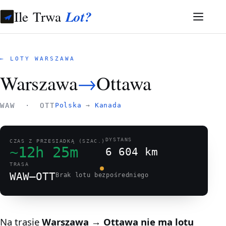
Ile Trwa
Lot?
← LOTY WARSZAWA
Warszawa
→
Ottawa
WAW · OTT
Polska
→
Kanada
DYSTANS
CZAS Z PRZESIADKĄ (SZAC.)
~12h 25m
6 604 km
TRASA
WAW–OTT
Brak lotu bezpośredniego
Na trasie
Warszawa → Ottawa
nie ma lotu